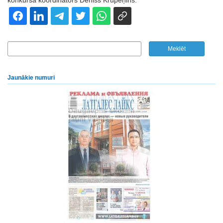
konkursa koordinators Deniss Krupeņins.
Jaunākie numuri