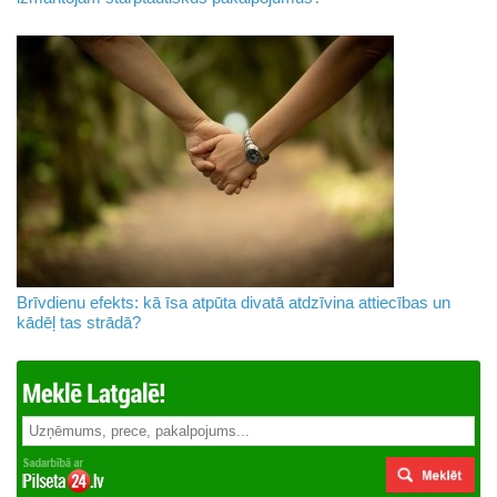
Brīvdienu efekts: kā īsa atpūta divatā atdzīvina attiecības un
kādēļ tas strādā?