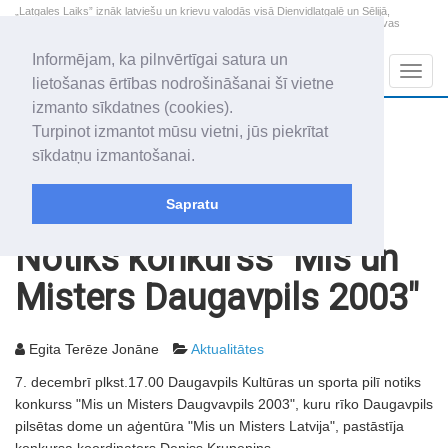
„Latgales Laiks” iznāk latviešu un krievu valodās visā Dienvidlatgalē un Sēlijā,
„Latgales Laiks” latviešu valodā aptver Daugavpils valstspilsētu, Augšdaugavas
novadu un apkārtējos novadus un pilsētas.
Informējam, ka pilnvērtīgai satura un
Sadaļas
Navig
lietošanas ērtības nodrošināšanai šī vietne
izmanto sīkdatnes (cookies).
2026. gada 9. augusts
+21.4
°C
Turpinot izmantot mūsu vietni, jūs piekrītat
Svētdiena
skaidrs laiks
sīkdatņu izmantošanai.
Genovefa, Genoveva, Madara
Sapratu
Rakstu arhīvs
2003
05.12.2003
Notiks konkurss "Mis un
Misters Daugavpils 2003"
Egita Terēze Jonāne
Aktualitātes
7. decembrī plkst.17.00 Daugavpils Kultūras un sporta pilī notiks
konkurss "Mis un Misters Daugvavpils 2003", kuru rīko Daugavpils
pilsētas dome un aģentūra "Mis un Misters Latvija", pastāstīja