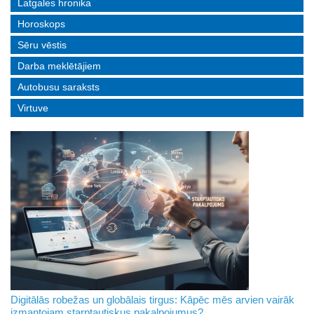
Latgales hronika
Horoskops
Sēru vēstis
Darba meklētājiem
Autobusu saraksts
Virtuve
Digitālās robežas un globālais tirgus: Kāpēc mēs arvien vairāk
izmantojam starptautiskus pakalpojumus?