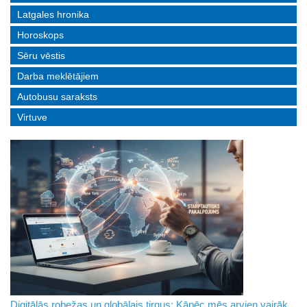
Latgales hronika
Horoskops
Sēru vēstis
Darba meklētājiem
Autobusu saraksts
Virtuve
Digitālās robežas un globālais tirgus: Kāpēc mēs arvien vairāk