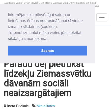
„Latgales Laiks” iznāk latviešu un krievu valodās visā Dienvidlatgalē un Sēlijā,
„Latgales Laiks” latviešu valodā aptver Daugavpils valstspilsētu, Augšdaugavas
novadu un apkārtējos novadus un pilsētas.
Informējam, ka pilnvērtīgai satura un
Sadaļas
Navig
lietošanas ērtības nodrošināšanai šī vietne
izmanto sīkdatnes (cookies).
2026. gada 7. augusts
+21.7
°C
Turpinot izmantot mūsu vietni, jūs piekrītat
Piektdiena
daļēji mākoņains
sīkdatņu izmantošanai.
Alfrēds, Fredis, Madars
Sapratu
Rakstu arhīvs
2003
09.12.2003
Parādu dēļ pietrūkst
līdzekļu Ziemassvētku
dāvanām sociāli
neaizsargātajiem
Ineta Priekule
Aktualitātes