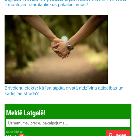
izmantojam starptautiskus pakalpojumus?
Brīvdienu efekts: kā īsa atpūta divatā atdzīvina attiecības un
kādēļ tas strādā?