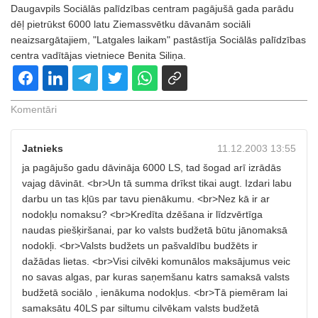
Daugavpils Sociālās palīdzības centram pagājušā gada parādu
dēļ pietrūkst 6000 latu Ziemassvētku dāvanām sociāli
neaizsargātajiem, "Latgales laikam" pastāstīja Sociālās palīdzības
centra vadītājas vietniece Benita Siliņa.
Komentāri
Jatnieks
11.12.2003 13:55
ja pagājušo gadu dāvināja 6000 LS, tad šogad arī izrādās
vajag dāvināt. <br>Un tā summa drīkst tikai augt. Izdari labu
darbu un tas kļūs par tavu pienākumu. <br>Nez kā ir ar
nodokļu nomaksu? <br>Kredīta dzēšana ir līdzvērtīga
naudas piešķiršanai, par ko valsts budžetā būtu jānomaksā
nodokļi. <br>Valsts budžets un pašvaldību budžēts ir
dažādas lietas. <br>Visi cilvēki komunālos maksājumus veic
no savas algas, par kuras saņemšanu katrs samaksā valsts
budžetā sociālo , ienākuma nodokļus. <br>Tā piemēram lai
samaksātu 40LS par siltumu cilvēkam valsts budžetā