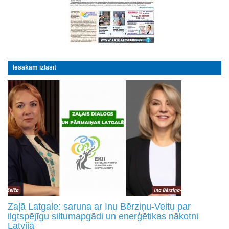
Iesakām izlasīt
Zaļā Latgale: saruna ar Inu Bērziņu-Veitu par
ilgtspējīgu siltumapgādi un enerģētikas nākotni
Latvijā