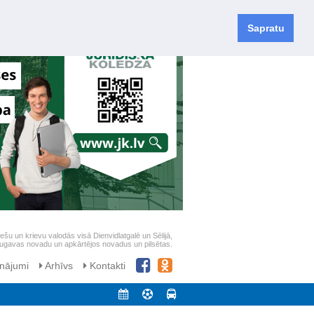
Sapratu
iešu un krievu valodās visā Dienvidlatgalē un Sēlijā,
daugavas novadu un apkārtējos novadus un pilsētas.
nājumi
Arhīvs
Kontakti