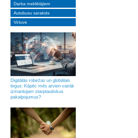
Darba meklētājiem
Autobusu saraksts
Virtuve
Digitālās robežas un globālais
tirgus: Kāpēc mēs arvien vairāk
izmantojam starptautiskus
pakalpojumus?