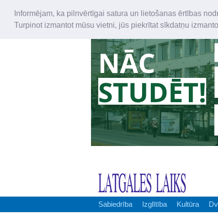
Informējam, ka pilnvērtīgai satura un lietošanas ērtības nod
Turpinot izmantot mūsu vietni, jūs piekrītat sīkdatņu izmant
Sabiedrība
Izglītība
Kultūra
Dv