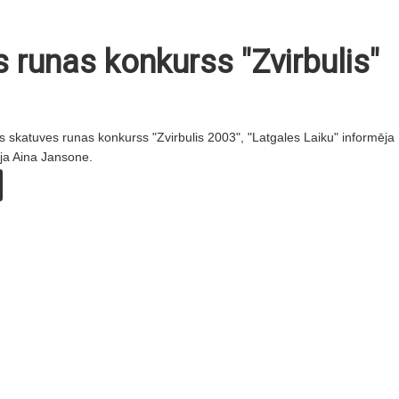
 runas konkurss "Zvirbulis"
ots skatuves runas konkurss "Zvirbulis 2003", "Latgales Laiku" informēja
āja Aina Jansone.