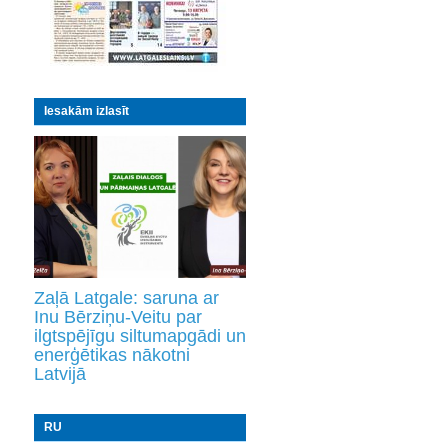
Iesakām izlasīt
Zaļā Latgale: saruna ar
Inu Bērziņu-Veitu par
ilgtspējīgu siltumapgādi un
enerģētikas nākotni
Latvijā
RU