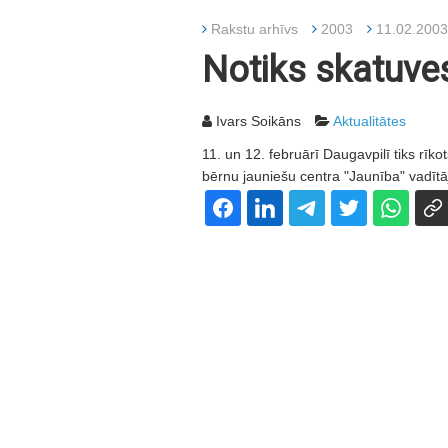
Rakstu arhīvs
2003
11.02.2003
Notiks skatuves
Ivars Soikāns
Aktualitātes
11. un 12. februārī Daugavpilī tiks rīk
bērnu jauniešu centra "Jaunība" vadīt