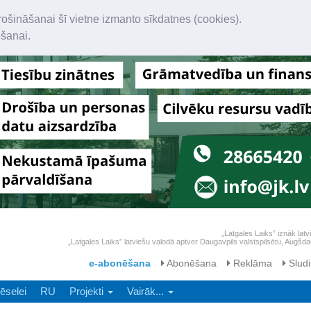
rošināšanai šī vietne izmanto sīkdatnes (cookies).
ošanai.
„Latgales Laiks” iznāk latv
„Latgales Laiks” latviešu valodā aptver Daugavpils valstspilsētu, Augš
e-abonēšana
Abonēšana
Reklāma
Sludi
ēselei
RU
Projekti
Vairāk...