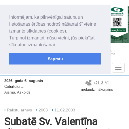
Informējam, ka pilnvērtīgai satura un
lietošanas ērtības nodrošināšanai šī vietne
izmanto sīkdatnes (cookies).
Turpinot izmantot mūsu vietni, jūs piekrītat
sīkdatņu izmantošanai.
„Latgales Laiks” iznāk latviešu un krievu valodās visā Dienvidlatgalē un Sēlijā,
„Latgales Laiks” latviešu valodā aptver Daugavpils valstspilsētu, Augšdaugavas
novadu un apkārtējos novadus un pilsētas.
Sapratu
Sadaļas
Navig
2026. gada 6. augusts
+21.2
°C
Ceturtdiena
nedaudz mākoņains
Aisma, Askolds
Rakstu arhīvs
2003
11.02.2003
Subatē Sv. Valentīna