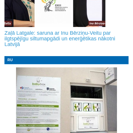
Zaļā Latgale: saruna ar Inu Bērziņu-Veitu par
ilgtspējīgu siltumapgādi un enerģētikas nākotni
Latvijā
RU