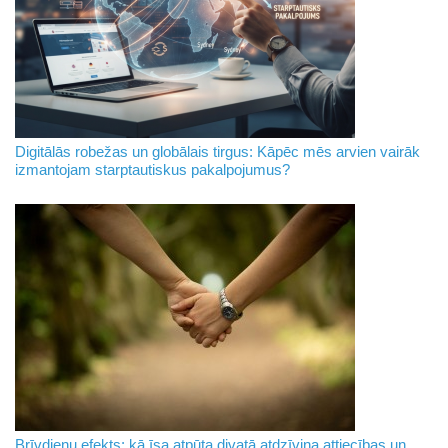
Digitālās robežas un globālais tirgus: Kāpēc mēs arvien vairāk
izmantojam starptautiskus pakalpojumus?
Brīvdienu efekts: kā īsa atpūta divatā atdzīvina attiecības un