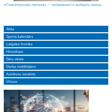
«Спасительная люлька» — возможность выбрать жизнь
В Даугавпилсе определили сильнейших в пляжном
Новое поколение пограничников: Даугавпилсское
волейболе
управление пополнили молодые специалисты
Afiša
Sporta kalendārs
Latgales hronika
Horoskops
Sēru vēstis
Darba meklētājiem
Autobusu saraksts
Virtuve