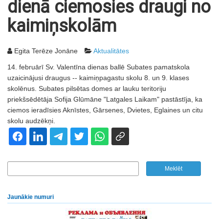
dienā ciemosies draugi no
kaimiņskolām
Egita Terēze Jonāne
Aktualitātes
14. februārī Sv. Valentīna dienas ballē Subates pamatskola
uzaicinājusi draugus -- kaimiņpagastu skolu 8. un 9. klases
skolēnus. Subates pilsētas domes ar lauku teritoriju
priekšsēdētāja Sofija Glūmāne "Latgales Laikam" pastāstīja, ka
ciemos ieradīsies Aknīstes, Gārsenes, Dvietes, Eglaines un citu
skolu audzēkņi.
Jaunākie numuri