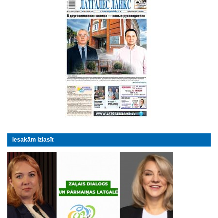
Iesakām izlasīt