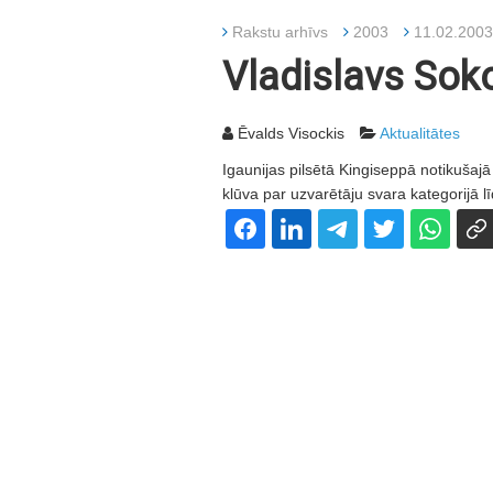
Rakstu arhīvs
2003
11.02.2003
Vladislavs Soko
Ēvalds Visockis
Aktualitātes
Igaunijas pilsētā Kingiseppā notikušajā
klūva par uzvarētāju svara kategorijā l