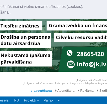
rošināšanai šī vietne izmanto sīkdatnes (cookies).
ošanai.
„Latgales Laiks” iznāk latv
„Latgales Laiks” latviešu valodā aptver Daugavpils valstspilsētu, Augš
e-abonēšana
Abonēšana
Reklāma
Sludi
ēselei
RU
Projekti
Vairāk...