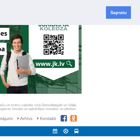
Sapratu
iešu un krievu valodās visā Dienvidlatgalē un Sēlijā,
daugavas novadu un apkārtējos novadus un pilsētas.
nājumi
Arhīvs
Kontakti