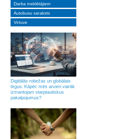
Darba meklētājiem
Autobusu saraksts
Virtuve
Digitālās robežas un globālais
tirgus: Kāpēc mēs arvien vairāk
izmantojam starptautiskus
pakalpojumus?