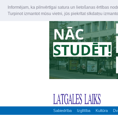
Informējam, ka pilnvērtīgai satura un lietošanas ērtības nod
Turpinot izmantot mūsu vietni, jūs piekrītat sīkdatņu izmant
Sabiedrība
Izglītība
Kultūra
Dv