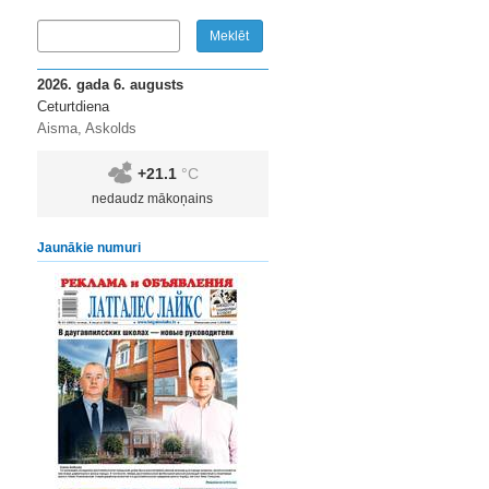
2026. gada 6. augusts
Ceturtdiena
Aisma, Askolds
+21.1
°C
nedaudz mākoņains
Jaunākie numuri