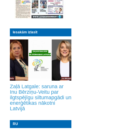
Iesakām izlasīt
Zaļā Latgale: saruna ar
Inu Bērziņu-Veitu par
ilgtspējīgu siltumapgādi un
enerģētikas nākotni
Latvijā
RU