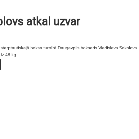
lovs atkal uzvar
 starptautiskajā boksa turnīrā Daugavpils bokseris Vladislavs Sokolovs
īdz 48 kg.