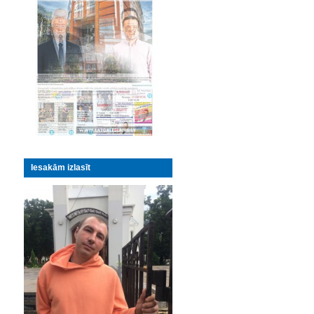
Iesakām izlasīt