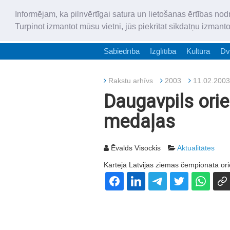
Informējam, ka pilnvērtīgai satura un lietošanas ērtības nod
Turpinot izmantot mūsu vietni, jūs piekrītat sīkdatņu izmant
Sabiedrība
Izglītība
Kultūra
Dv
Rakstu arhīvs
2003
11.02.2003
Daugavpils orien
medaļas
Ēvalds Visockis
Aktualitātes
Kārtējā Latvijas ziemas čempionātā ori