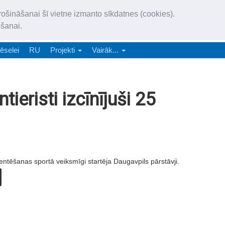
„Latgales Laiks” iznāk latv
rošināšanai šī vietne izmanto sīkdatnes (cookies).
„Latgales Laiks” latviešu valodā aptver Daugavpils valstspilsētu, Augš
ošanai.
e-abonēšana
Abonēšana
Reklāma
Sludi
ēselei
RU
Projekti
Vairāk...
tieristi izcīnījuši 25
entēšanas sportā veiksmīgi startēja Daugavpils pārstāvji.