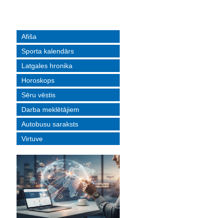
Afiša
Sporta kalendārs
Latgales hronika
Horoskops
Sēru vēstis
Darba meklētājiem
Autobusu saraksts
Virtuve