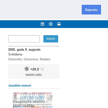
iešu un krievu valodās visā Dienvidlatgalē un Sēlijā,
daugavas novadu un apkārtējos novadus un pilsētas.
Sapratu
nājumi
Arhīvs
Kontakti
2026. gada 9. augusts
Svētdiena
Genovefa, Genoveva, Madara
+20.2
°C
skaidrs laiks
Jaunākie numuri