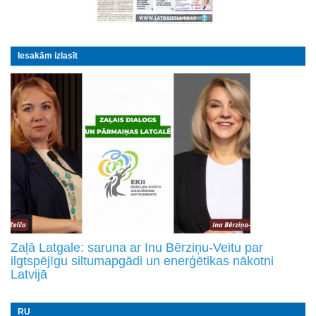
Iesakām izlasīt
Zaļā Latgale: saruna ar Inu Bērziņu-Veitu par
ilgtspējīgu siltumapgādi un enerģētikas nākotni
Latvijā
RU