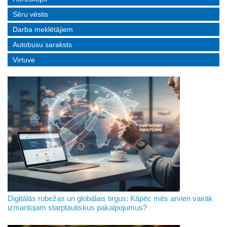
Sēru vēstis
Darba meklētājiem
Autobusu saraksts
Virtuve
Digitālās robežas un globālais tirgus: Kāpēc mēs arvien vairāk
izmantojam starptautiskus pakalpojumus?