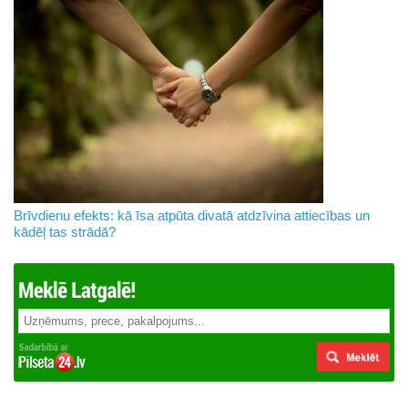
Brīvdienu efekts: kā īsa atpūta divatā atdzīvina attiecības un
kādēļ tas strādā?