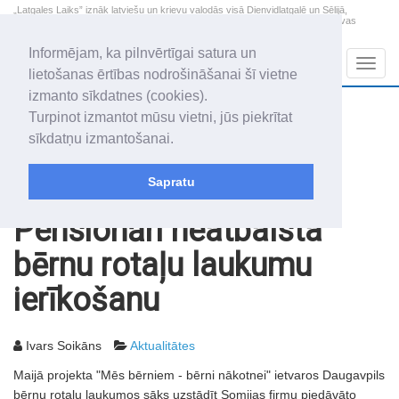
„Latgales Laiks” iznāk latviešu un krievu valodās visā Dienvidlatgalē un Sēlijā,
„Latgales Laiks” latviešu valodā aptver Daugavpils valstspilsētu, Augšdaugavas
novadu un apkārtējos novadus un pilsētas.
Informējam, ka pilnvērtīgai satura un
Sadaļas
Navig
lietošanas ērtības nodrošināšanai šī vietne
izmanto sīkdatnes (cookies).
2026. gada 7. augusts
+16.3
°C
Turpinot izmantot mūsu vietni, jūs piekrītat
Piektdiena
daļēji mākoņains
sīkdatņu izmantošanai.
Alfrēds, Fredis, Madars
Sapratu
Rakstu arhīvs
2003
14.02.2003
Pensionāri neatbalsta
bērnu rotaļu laukumu
ierīkošanu
Ivars Soikāns
Aktualitātes
Maijā projekta "Mēs bērniem - bērni nākotnei" ietvaros Daugavpils
bērnu rotaļu laukumos sāks uzstādīt Somijas firmu piedāvāto