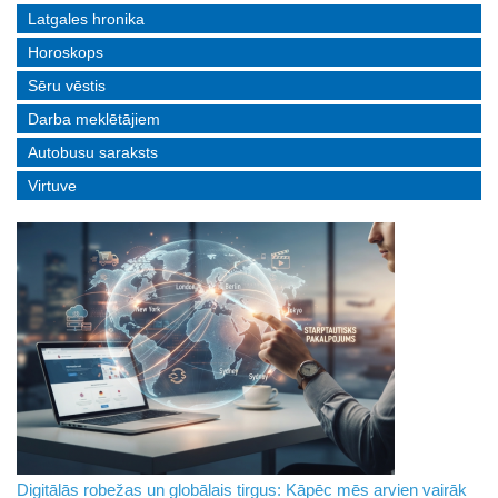
Latgales hronika
Horoskops
Sēru vēstis
Darba meklētājiem
Autobusu saraksts
Virtuve
Digitālās robežas un globālais tirgus: Kāpēc mēs arvien vairāk