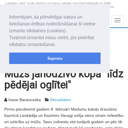
„Latgales Laiks” iznāk latviešu un krievu valodās visā Dienvidlatgalē un Sēlijā,
„Latgales Laiks” latviešu valodā aptver Daugavpils valstspilsētu, Augšdaugavas
novadu un apkārtējos novadus un pilsētas.
Informējam, ka pilnvērtīgai satura un
Sadaļas
Navig
lietošanas ērtības nodrošināšanai šī vietne
izmanto sīkdatnes (cookies).
2026. gada 7. augusts
+18.2
°C
Turpinot izmantot mūsu vietni, jūs piekrītat
Piektdiena
apmācies
sīkdatņu izmantošanai.
Alfrēds, Fredis, Madars
Sapratu
Rakstu arhīvs
2003
14.02.2003
Mūžs jānodzīvo kopā "līdz
pēdējai oglītei"
Inese Baranovska
Aktualitātes
Pirms piecdesmit gadiem 8. februārī Medumu katoļu draudzes
baznīcā Leokādija un Kazimirs Vanagi solīja viens otram mīlestību
un uzticību uz mūžu. Savu zvērestu viņi turējuši godam un pēc tik