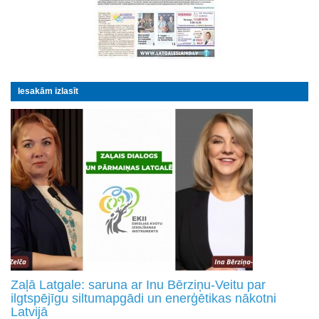
Iesakām izlasīt
Zaļā Latgale: saruna ar Inu Bērziņu-Veitu par
ilgtspējīgu siltumapgādi un enerģētikas nākotni
Latvijā