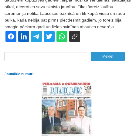
daudziem kopdzīves gadiem, tikpat moži kā sendienās, salaulājās
atkal, atceroties savu skaisto jaunību. Tikai šoreiz laulību
ceremonija notika Lauceses baznīcā un tik kuplā viesu un radu
pulkā, kāda nebija pat pirms piecdesmit gadiem, jo toreiz bija
smagie pēckara gadi un lielas svinības atļauties nevarēja.
Jaunākie numuri