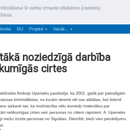
„Latgales Laiks” iznāk latv
rošināšanai šī vietne izmanto sīkdatnes (cookies).
„Latgales Laiks” latviešu valodā aptver Daugavpils valstspilsētu, Augš
ošanai.
e-abonēšana
Abonēšana
Reklāma
Sludi
ēselei
RU
Projekti
Vairāk...
ītākā noziedzīgā darbība
ikumīgās cirtes
riekšnieks Andrejs Upenieks pastāstīja, ka 2002. gadā par patvaļīgām
astoņas krimināllietas, no kurām desmit vēl nav atklātas, bet šobrīd
anu aizkavē tas, ka mežniecība vēlu iesniedz materiālus par
kārt nelikumīgas cirtes veic personas no citiem rajoniem. A. Upenieks
gi mežu izcirta personas no Siguldas. Diemžēl, bieži vien pierādījumu
as.