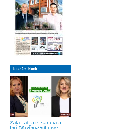
Iesakām izlasīt
Zaļā Latgale: saruna ar
Inu Bērziņu-Veitu par