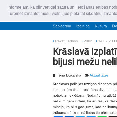
Informējam, ka pilnvērtīgai satura un lietošanas ērtības nod
Turpinot izmantot mūsu vietni, jūs piekrītat sīkdatņu izmant
Sabiedrība
Izglītība
Kultūra
Dv
Rakstu arhīvs
2003
14.02.2003
Krāslavā izplat
bijusi mežu nel
Irēna Dukaļska
Aktualitātes
Krāslavas policijas uzziņas dienesta p
koku cirtēm tika ierosinātas divdesmit 
notiek izmeklēšana. Nodarījumu atklāš
nelikumīgām cirtēm, kā arī tas, ka daž
minēja, ka bijis gadījums, kad nelikumī
trūkuma dēļ krimināllietas tie pārtraukt