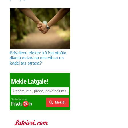
Brīvdienu efekts: kā īsa atpūta
divatā atdzīvina attiecības un
kādēļ tas strādā?