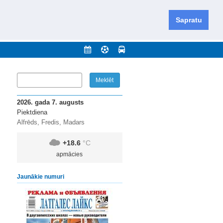
iešu un krievu valodās visā Dienvidlatgalē un Sēlijā,
daugavas novadu un apkārtējos novadus un pilsētas.
Sapratu
nājumi
Arhīvs
Kontakti
2026. gada 7. augusts
Piektdiena
Alfrēds, Fredis, Madars
+18.6
°C
apmācies
Jaunākie numuri