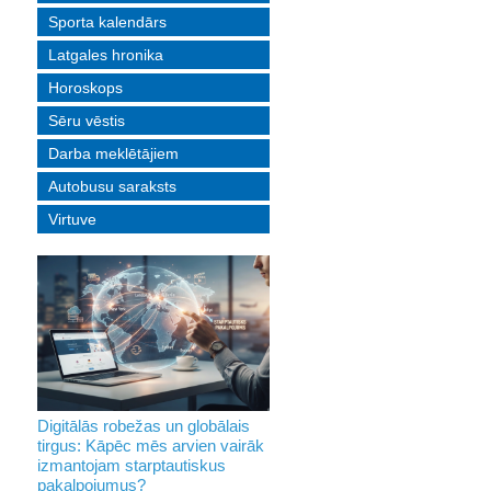
Sporta kalendārs
Latgales hronika
Horoskops
Sēru vēstis
Darba meklētājiem
Autobusu saraksts
Virtuve
Digitālās robežas un globālais
tirgus: Kāpēc mēs arvien vairāk
izmantojam starptautiskus
pakalpojumus?