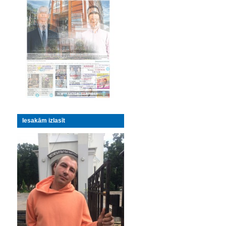
Iesakām izlasīt