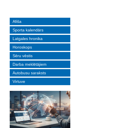
Afiša
Sporta kalendārs
Latgales hronika
Horoskops
Sēru vēstis
Darba meklētājiem
Autobusu saraksts
Virtuve