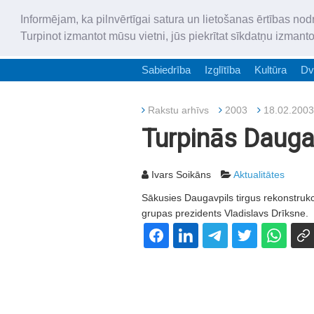
Informējam, ka pilnvērtīgai satura un lietošanas ērtības nod
Turpinot izmantot mūsu vietni, jūs piekrītat sīkdatņu izmant
Sabiedrība
Izglītība
Kultūra
Dv
Rakstu arhīvs
2003
18.02.2003
Turpinās Daugav
Ivars Soikāns
Aktualitātes
Sākusies Daugavpils tirgus rekonstrukc
grupas prezidents Vladislavs Drīksne.