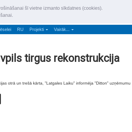
„Latgales Laiks” iznāk latv
rošināšanai šī vietne izmanto sīkdatnes (cookies).
„Latgales Laiks” latviešu valodā aptver Daugavpils valstspilsētu, Augš
ošanai.
e-abonēšana
Abonēšana
Reklāma
Sludi
ēselei
RU
Projekti
Vairāk...
pils tirgus rekonstrukcija
ijas otrā un trešā kārta, "Latgales Laiku" informēja "Ditton" uzņēmumu