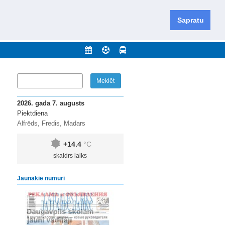
iešu un krievu valodās visā Dienvidlatgalē un Sēlijā,
daugavas novadu un apkārtējos novadus un pilsētas.
Sapratu
nājumi
Arhīvs
Kontakti
2026. gada 7. augusts
Piektdiena
Alfrēds, Fredis, Madars
+14.4
°C
skaidrs laiks
Jaunākie numuri