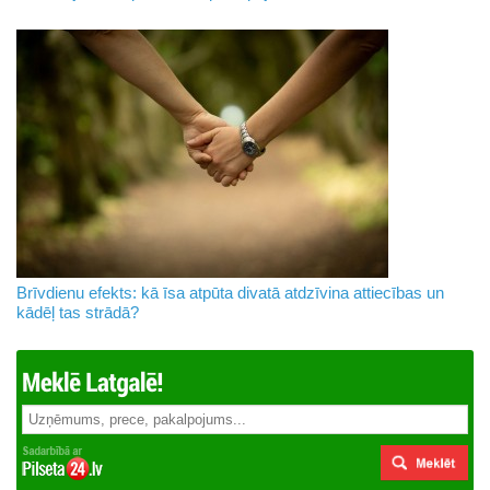
Brīvdienu efekts: kā īsa atpūta divatā atdzīvina attiecības un
kādēļ tas strādā?