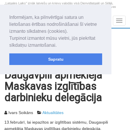
„Latgales Laiks” iznāk latviešu un krievu valodās visā Dienvidlatgalē un Sēlijā,
„Latgales Laiks” latviešu valodā aptver Daugavpils valstspilsētu, Augšdaugavas
novadu un apkārtējos novadus un pilsētas.
Informējam, ka pilnvērtīgai satura un
Sadaļas
Navig
lietošanas ērtības nodrošināšanai šī vietne
izmanto sīkdatnes (cookies).
2026. gada 8. augusts
+18.8
°C
Turpinot izmantot mūsu vietni, jūs piekrītat
Sestdiena
daļēji mākoņains
sīkdatņu izmantošanai.
Mudīte, Vladislava, Vladislavs
Sapratu
Rakstu arhīvs
2003
18.02.2003
Daugavpili apmeklēja
Maskavas izglītības
darbinieku delegācija
Ivars Soikāns
Aktualitātes
13.februārī, lai iepazītos ar izglītības sistēmu, Daugavpili
apmeklēja Maskavas izglītības darbinieku delegācija.