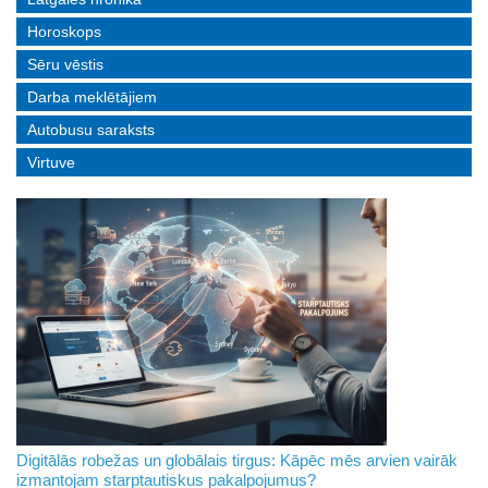
Horoskops
Sēru vēstis
Darba meklētājiem
Autobusu saraksts
Virtuve
Digitālās robežas un globālais tirgus: Kāpēc mēs arvien vairāk
izmantojam starptautiskus pakalpojumus?