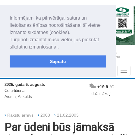
Informējam, ka pilnvērtīgai satura un
lietošanas ērtības nodrošināšanai šī vietne
izmanto sīkdatnes (cookies).
Turpinot izmantot mūsu vietni, jūs piekrītat
sīkdatņu izmantošanai.
„Latgales Laiks” iznāk latviešu un krievu valodās visā Dienvidlatgalē un Sēlijā,
„Latgales Laiks” latviešu valodā aptver Daugavpils valstspilsētu, Augšdaugavas
novadu un apkārtējos novadus un pilsētas.
Sapratu
Sadaļas
Navig
2026. gada 6. augusts
+19.9
°C
Ceturtdiena
daži mākoņi
Aisma, Askolds
Rakstu arhīvs
2003
21.02.2003
Par ūdeni būs jāmaksā