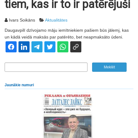
tiem, kas ir to ir patērējuši
Ivars Soikāns
Aktualitātes
Daugavpilī dzīvojamo māju iemītniekiem pašiem būs jālemj, kas
un kādā veidā maksās par patērēto, bet neapmaksāto ūdeni.
Jaunākie numuri