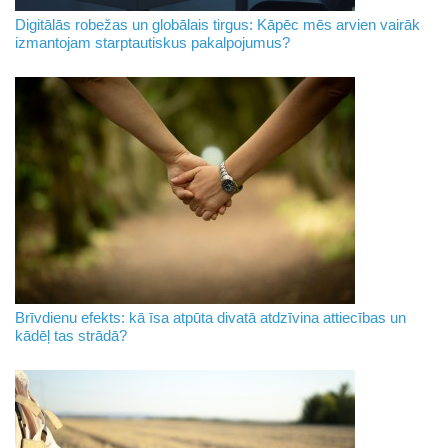
Digitālās robežas un globālais tirgus: Kāpēc mēs arvien vairāk
izmantojam starptautiskus pakalpojumus?
Brīvdienu efekts: kā īsa atpūta divatā atdzīvina attiecības un
kādēļ tas strādā?