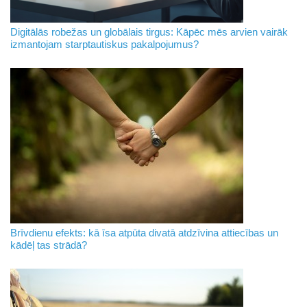
Digitālās robežas un globālais tirgus: Kāpēc mēs arvien vairāk
izmantojam starptautiskus pakalpojumus?
Brīvdienu efekts: kā īsa atpūta divatā atdzīvina attiecības un
kādēļ tas strādā?