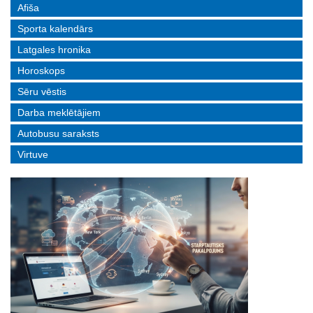
Afiša
Sporta kalendārs
Latgales hronika
Horoskops
Sēru vēstis
Darba meklētājiem
Autobusu saraksts
Virtuve