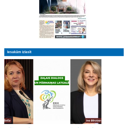
Iesakām izlasīt