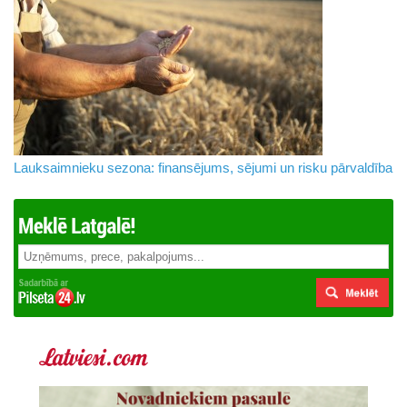
Lauksaimnieku sezona: finansējums, sējumi un risku pārvaldība