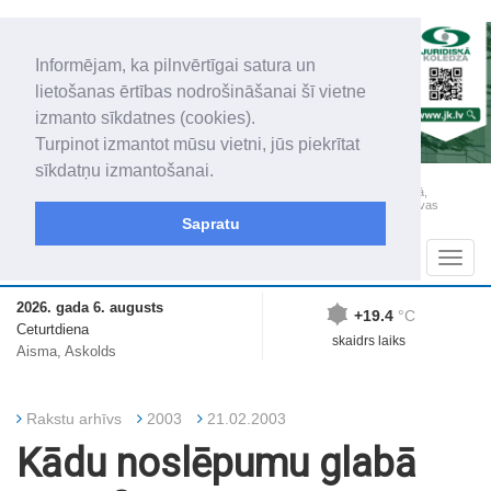
Informējam, ka pilnvērtīgai satura un
lietošanas ērtības nodrošināšanai šī vietne
izmanto sīkdatnes (cookies).
Turpinot izmantot mūsu vietni, jūs piekrītat
sīkdatņu izmantošanai.
„Latgales Laiks” iznāk latviešu un krievu valodās visā Dienvidlatgalē un Sēlijā,
„Latgales Laiks” latviešu valodā aptver Daugavpils valstspilsētu, Augšdaugavas
novadu un apkārtējos novadus un pilsētas.
Sapratu
Sadaļas
Navig
2026. gada 6. augusts
+19.4
°C
Ceturtdiena
skaidrs laiks
Aisma, Askolds
Rakstu arhīvs
2003
21.02.2003
Kādu noslēpumu glabā