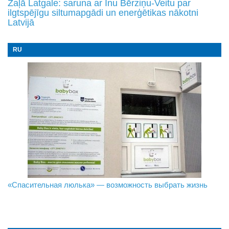
Zaļā Latgale: saruna ar Inu Bērziņu-Veitu par
ilgtspējīgu siltumapgādi un enerģētikas nākotni
Latvijā
RU
«Спасительная люлька» — возможность выбрать жизнь
В Даугавпилсе определили сильнейших в пляжном
Новое поколение пограничников: Даугавпилсское
волейболе
управление пополнили молодые специалисты