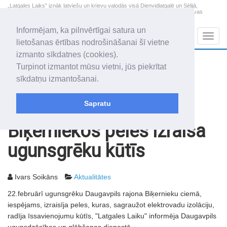
„Latgales Laiks” iznāk latviešu un krievu valodās visā Dienvidlatgalē un Sēlijā,
„Latgales Laiks” latviešu valodā aptver Daugavpils valstspilsētu, Augšdaugavas
novadu un apkārtējos novadus un pilsētas.
Informējam, ka pilnvērtīgai satura un
Sadaļas
Navig
lietošanas ērtības nodrošināšanai šī vietne
izmanto sīkdatnes (cookies).
2026. gada 7. augusts
+22.5
°C
Turpinot izmantot mūsu vietni, jūs piekrītat
Piektdiena
daļēji mākoņains
sīkdatņu izmantošanai.
Alfrēds, Fredis, Madars
Sapratu
Rakstu arhīvs
2003
25.02.2003
Biķerniekos peles izraisa
ugunsgrēku kūtīs
Ivars Soikāns
Aktualitātes
22.februārī ugunsgrēku Daugavpils rajona Biķernieku ciemā,
iespējams, izraisīja peles, kuras, sagraužot elektrovadu izolāciju,
radīja īssavienojumu kūtīs, "Latgales Laiku" informēja Daugavpils