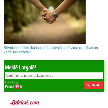
Brīvdienu efekts: kā īsa atpūta divatā atdzīvina attiecības un
kādēļ tas strādā?