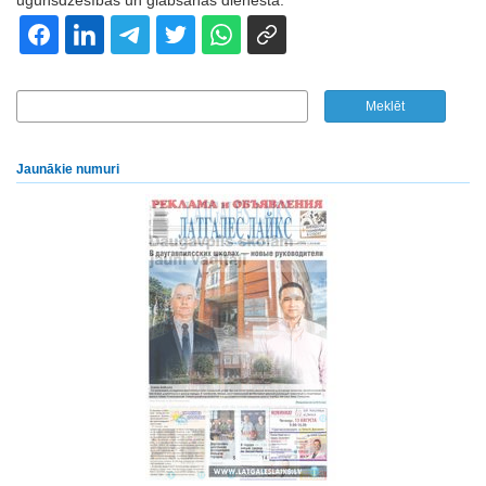
ugunsdzēsības un glābšanas dienestā.
Jaunākie numuri