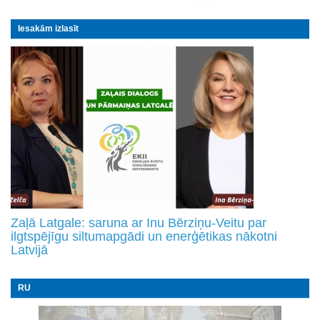
Iesakām izlasīt
Zaļā Latgale: saruna ar Inu Bērziņu-Veitu par
ilgtspējīgu siltumapgādi un enerģētikas nākotni
Latvijā
RU