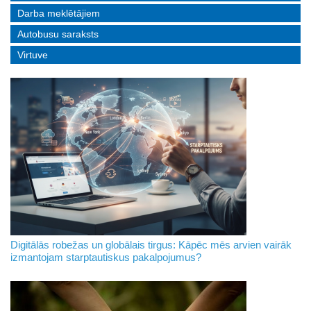
Darba meklētājiem
Autobusu saraksts
Virtuve
Digitālās robežas un globālais tirgus: Kāpēc mēs arvien vairāk
izmantojam starptautiskus pakalpojumus?