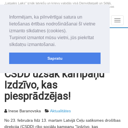
„Latgales Laiks” iznāk latviešu un krievu valodās visā Dienvidlatgalē un Sēlijā,
„Latgales Laiks” latviešu valodā aptver Daugavpils valstspilsētu, Augšdaugavas
novadu un apkārtējos novadus un pilsētas.
Informējam, ka pilnvērtīgai satura un
Sadaļas
Navig
lietošanas ērtības nodrošināšanai šī vietne
izmanto sīkdatnes (cookies).
2026. gada 8. augusts
+17.2
°C
Turpinot izmantot mūsu vietni, jūs piekrītat
Sestdiena
apmācies
sīkdatņu izmantošanai.
Mudīte, Vladislava, Vladislavs
Sapratu
Rakstu arhīvs
2003
25.02.2003
CSDD uzsāk kampaņu
Izdzīvo, kas
piesprādzējas!
Inese Baranovska
Aktualitātes
No 23. februāra līdz 13. martam Latvijā Ceļu satiksmes drošības
direkcija (CSDD) rīko sociālu kampaņu "Izdzīvo, kas