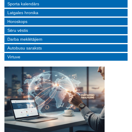
Sporta kalendārs
Latgales hronika
Horoskops
Sēru vēstis
Darba meklētājiem
Autobusu saraksts
Virtuve