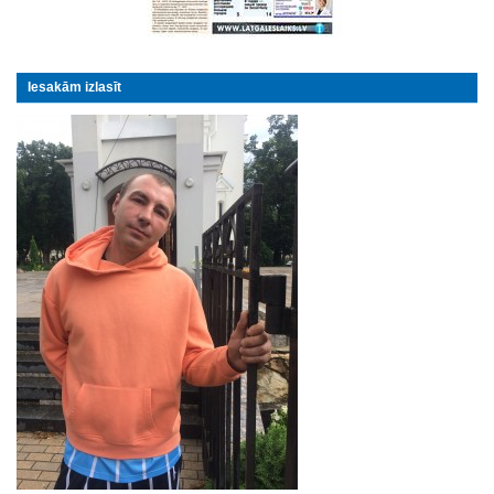
Iesakām izlasīt