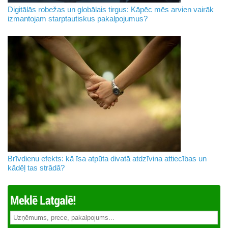
Digitālās robežas un globālais tirgus: Kāpēc mēs arvien vairāk
izmantojam starptautiskus pakalpojumus?
Brīvdienu efekts: kā īsa atpūta divatā atdzīvina attiecības un
kādēļ tas strādā?