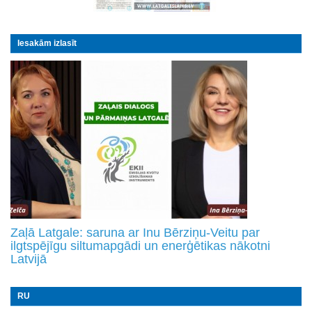
Iesakām izlasīt
Zaļā Latgale: saruna ar Inu Bērziņu-Veitu par
ilgtspējīgu siltumapgādi un enerģētikas nākotni
Latvijā
RU