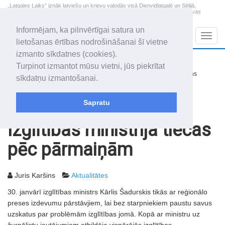
„Latgales Laiks” iznāk latviešu un krievu valodās visā Dienvidlatgalē un Sēlijā,
„Latgales Laiks” latviešu valodā aptver Daugavpils valstspilsētu, Augšdaugavas
novadu un apkārtējos novadus un pilsētas.
Informējam, ka pilnvērtīgai satura un
Sadaļas
Navig
lietošanas ērtības nodrošināšanai šī vietne
izmanto sīkdatnes (cookies).
2026. gada 7. augusts
+16.5
°C
Turpinot izmantot mūsu vietni, jūs piekrītat
Piektdiena
nedaudz mākoņains
sīkdatņu izmantošanai.
Alfrēds, Fredis, Madars
Sapratu
Rakstu arhīvs
2003
04.02.2003
Izglītības ministrija tiecas
pēc pārmaiņām
Juris Karšins
Aktualitātes
30. janvārī izglītības ministrs Kārlis Šadurskis tikās ar reģionālo
preses izdevumu pārstāvjiem, lai bez starpniekiem paustu savus
uzskatus par problēmām izglītības jomā. Kopā ar ministru uz