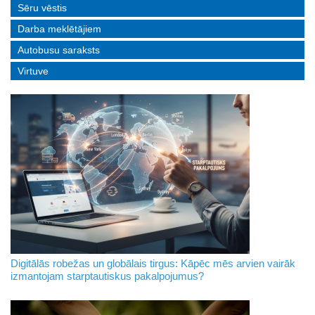
Sēru vēstis
Darba meklētājiem
Autobusu saraksts
Virtuve
Digitālās robežas un globālais tirgus: Kāpēc mēs arvien vairāk
izmantojam starptautiskus pakalpojumus?