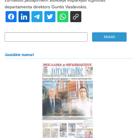
žurnālistu jautājumiem atbildēja vispārējās izglītības
departamenta direktors Guntis Vasiļevskis.
Jaunākie numuri