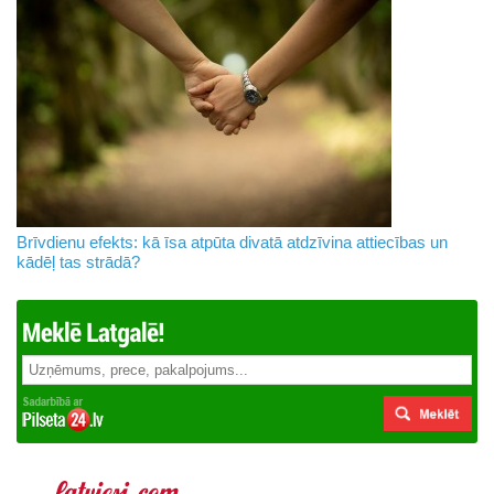
Brīvdienu efekts: kā īsa atpūta divatā atdzīvina attiecības un
kādēļ tas strādā?