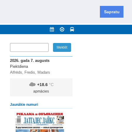
iešu un krievu valodās visā Dienvidlatgalē un Sēlijā,
daugavas novadu un apkārtējos novadus un pilsētas.
Sapratu
nājumi
Arhīvs
Kontakti
2026. gada 7. augusts
Piektdiena
Alfrēds, Fredis, Madars
+18.6
°C
apmācies
Jaunākie numuri