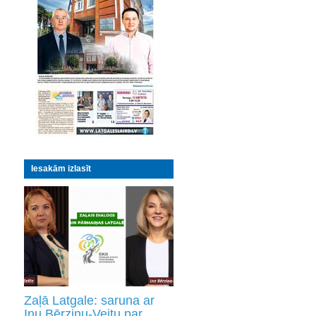
Iesakām izlasīt
Zaļā Latgale: saruna ar
Inu Bērziņu-Veitu par