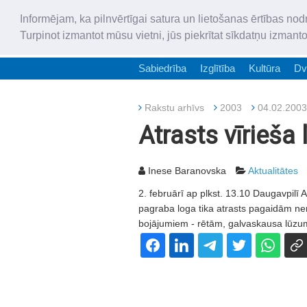
Informējam, ka pilnvērtīgai satura un lietošanas ērtības nod
Turpinot izmantot mūsu vietni, jūs piekrītat sīkdatņu izmant
Sabiedrība
Izglītība
Kultūra
Dv
Rakstu arhīvs
2003
04.02.2003
Atrasts vīrieša l
Inese Baranovska
Aktualitātes
2. februārī ap plkst. 13.10 Daugavpilī
pagraba loga tika atrasts pagaidām ne
bojājumiem - rētām, galvaskausa lūzum