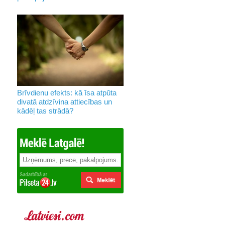
Brīvdienu efekts: kā īsa atpūta
divatā atdzīvina attiecības un
kādēļ tas strādā?