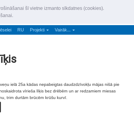
„Latgales Laiks” iznāk latv
rošināšanai šī vietne izmanto sīkdatnes (cookies).
„Latgales Laiks” latviešu valodā aptver Daugavpils valstspilsētu, Augš
ošanai.
e-abonēšana
Abonēšana
Reklāma
Sludi
ēselei
RU
Projekti
Vairāk...
īķis
 Aveņu ielā 25a kādas nepabeigtas daudzdzīvokļu mājas nišā pie
noskaidrota vīrieša līķis bez drēbēm un ar redzamiem miesas
u, trim durtām brūcēm krūšu kurvī.