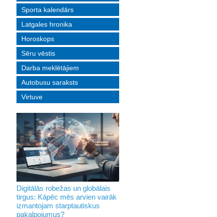
Sporta kalendārs
Latgales hronika
Horoskops
Sēru vēstis
Darba meklētājiem
Autobusu saraksts
Virtuve
Digitālās robežas un globālais
tirgus: Kāpēc mēs arvien vairāk
izmantojam starptautiskus
pakalpojumus?