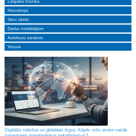
Latgales hronika
Horoskops
Sēru vēstis
Darba meklētājiem
Autobusu saraksts
Virtuve
Digitālās robežas un globālais tirgus: Kāpēc mēs arvien vairāk
izmantojam starptautiskus pakalpojumus?