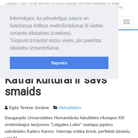
„Latgales Laiks” iznāk latviešu un krievu valodās visā Dienvidlatgalē un Sēlijā,
„Latgales Laiks” latviešu valodā aptver Daugavpils valstspilsētu, Augšdaugavas
novadu un apkārtējos novadus un pilsētas.
Informējam, ka pilnvērtīgai satura un
Sadaļas
Navig
lietošanas ērtības nodrošināšanai šī vietne
izmanto sīkdatnes (cookies).
2026. gada 8. augusts
+13.2
°C
Turpinot izmantot mūsu vietni, jūs piekrītat
Sestdiena
skaidrs laiks
sīkdatņu izmantošanai.
Mudīte, Vladislava, Vladislavs
Sapratu
Rakstu arhīvs
2003
07.02.2003
Katrai kultūrai ir savs
smaids
Egita Terēze Jonāne
Aktualitātes
Daugavpils Universitātes Humanitārās fakultātes rīkotajos XIII
zinātniskajos lasījumos "Latgales Laiks" sastapa japāņu
valodnieku Kaiširo Kanno. Intervija notika brīvā, perfektā latviešu