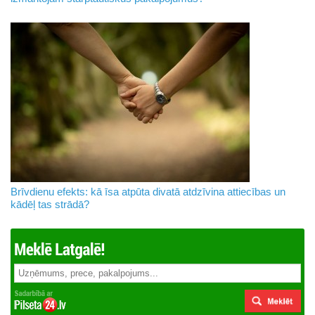
Brīvdienu efekts: kā īsa atpūta divatā atdzīvina attiecības un
kādēļ tas strādā?