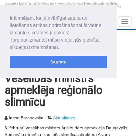
„Latgales Laiks” iznāk latviešu un krievu valodās visā Dienvidlatgalē un Sēlijā,
„Latgales Laiks” latviešu valodā aptver Daugavpils valstspilsētu, Augšdaugavas
novadu un apkārtējos novadus un pilsētas.
Informējam, ka pilnvērtīgai satura un
Sadaļas
Navig
lietošanas ērtības nodrošināšanai šī vietne
izmanto sīkdatnes (cookies).
2026. gada 10. augusts
+18.3
°C
Turpinot izmantot mūsu vietni, jūs piekrītat
Pirmdiena
daļēji mākoņains
sīkdatņu izmantošanai.
Audris, Brencis, Inuta
Sapratu
Rakstu arhīvs
2003
07.02.2003
Veselības ministrs
apmeklēja reģionālo
slimnīcu
Inese Baranovska
Aktualitātes
3. februārī veselības ministrs Āris Auders apmeklējis Daugavpils
Reģionālo slimnīcu, kas, pēc slimnīcas direktora Aivara