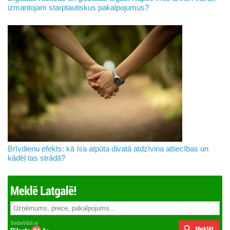
izmantojam starptautiskus pakalpojumus?
Brīvdienu efekts: kā īsa atpūta divatā atdzīvina attiecības un
kādēļ tas strādā?