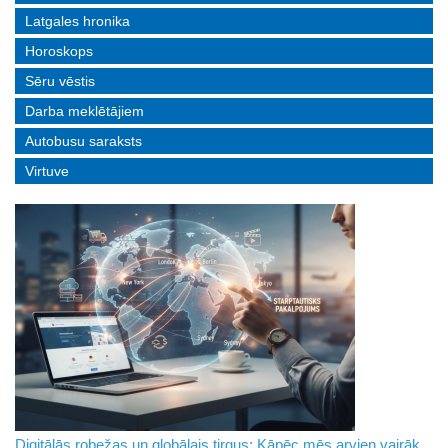
Latgales hronika
Horoskops
Sēru vēstis
Darba meklētājiem
Autobusu saraksts
Virtuve
Digitālās robežas un globālais tirgus: Kāpēc mēs arvien vairāk