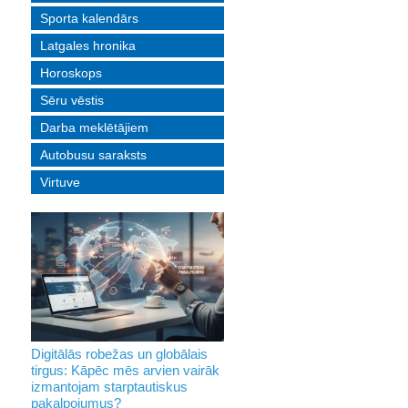
Sporta kalendārs
Latgales hronika
Horoskops
Sēru vēstis
Darba meklētājiem
Autobusu saraksts
Virtuve
Digitālās robežas un globālais
tirgus: Kāpēc mēs arvien vairāk
izmantojam starptautiskus
pakalpojumus?