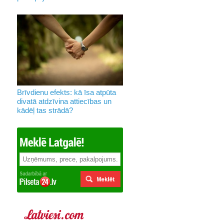
Brīvdienu efekts: kā īsa atpūta
divatā atdzīvina attiecības un
kādēļ tas strādā?