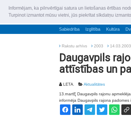
Informējam, ka pilnvērtīgai satura un lietošanas ērtības nod
Turpinot izmantot mūsu vietni, jūs piekrītat sīkdatņu izmant
Sabiedrība
Izglītība
Kultūra
Dv
Rakstu arhīvs
2003
14.03.2003
Daugavpils raj
attīstības un pa
LETA.
Aktualitātes
13.martĘ Daugavpils rajonu apmeklēja r
informēja Daugavpils rajona padomes i