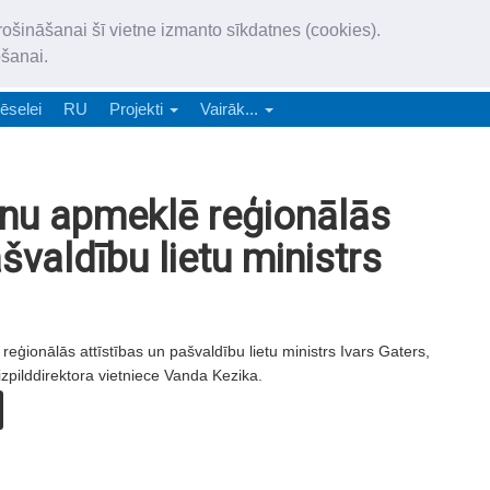
„Latgales Laiks” iznāk latv
rošināšanai šī vietne izmanto sīkdatnes (cookies).
„Latgales Laiks” latviešu valodā aptver Daugavpils valstspilsētu, Augš
ošanai.
e-abonēšana
Abonēšana
Reklāma
Sludi
ēselei
RU
Projekti
Vairāk...
onu apmeklē reģionālās
švaldību lietu ministrs
eģionālās attīstības un pašvaldību lietu ministrs Ivars Gaters,
zpilddirektora vietniece Vanda Kezika.