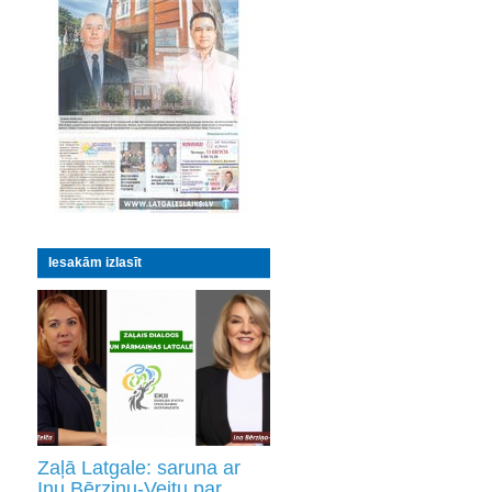
Iesakām izlasīt
Zaļā Latgale: saruna ar
Inu Bērziņu-Veitu par