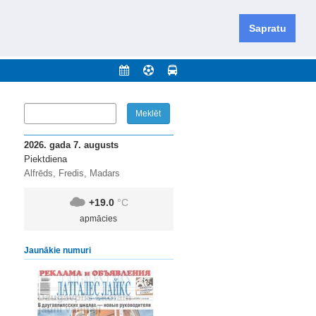
iešu un krievu valodās visā Dienvidlatgalē un Sēlijā,
daugavas novadu un apkārtējos novadus un pilsētas.
Sapratu
nājumi
Arhīvs
Kontakti
2026. gada 7. augusts
Piektdiena
Alfrēds, Fredis, Madars
+19.0
°C
apmācies
Jaunākie numuri