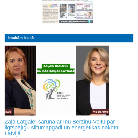
Iesakām izlasīt
Zaļā Latgale: saruna ar Inu Bērziņu-Veitu par
ilgtspējīgu siltumapgādi un enerģētikas nākotni
Latvijā