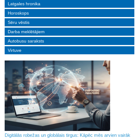
Latgales hronika
Horoskops
Sēru vēstis
Darba meklētājiem
Autobusu saraksts
Virtuve
Digitālās robežas un globālais tirgus: Kāpēc mēs arvien vairāk