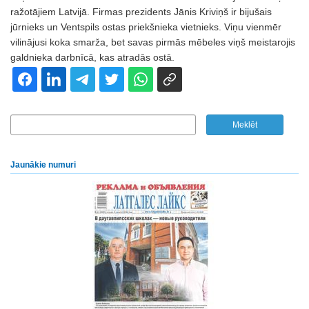
ražotājiem Latvijā. Firmas prezidents Jānis Kriviņš ir bijušais
jūrnieks un Ventspils ostas priekšnieka vietnieks. Viņu vienmēr
vilinājusi koka smarža, bet savas pirmās mēbeles viņš meistarojis
galdnieka darbnīcā, kas atradās ostā.
Jaunākie numuri