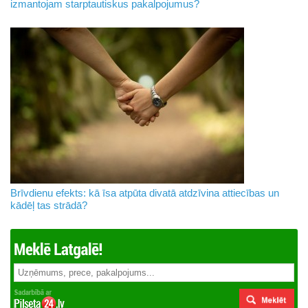
izmantojam starptautiskus pakalpojumus?
Brīvdienu efekts: kā īsa atpūta divatā atdzīvina attiecības un
kādēļ tas strādā?