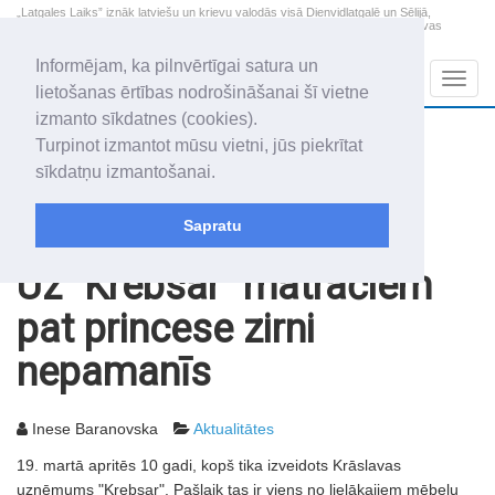
„Latgales Laiks” iznāk latviešu un krievu valodās visā Dienvidlatgalē un Sēlijā,
„Latgales Laiks” latviešu valodā aptver Daugavpils valstspilsētu, Augšdaugavas
novadu un apkārtējos novadus un pilsētas.
Informējam, ka pilnvērtīgai satura un
Sadaļas
Navig
lietošanas ērtības nodrošināšanai šī vietne
izmanto sīkdatnes (cookies).
2026. gada 7. augusts
+20.6
°C
Turpinot izmantot mūsu vietni, jūs piekrītat
Piektdiena
daļēji mākoņains
sīkdatņu izmantošanai.
Alfrēds, Fredis, Madars
Sapratu
Rakstu arhīvs
2003
14.03.2003
Uz "Krebsar" matračiem
pat princese zirni
nepamanīs
Inese Baranovska
Aktualitātes
19. martā apritēs 10 gadi, kopš tika izveidots Krāslavas
uzņēmums "Krebsar". Pašlaik tas ir viens no lielākajiem mēbeļu