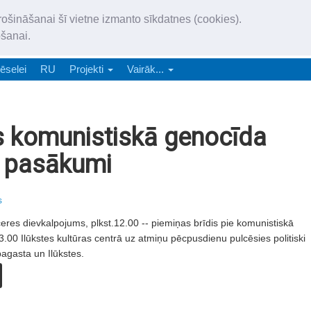
„Latgales Laiks” iznāk latv
rošināšanai šī vietne izmanto sīkdatnes (cookies).
„Latgales Laiks” latviešu valodā aptver Daugavpils valstspilsētu, Augš
ošanai.
e-abonēšana
Abonēšana
Reklāma
Sludi
ēselei
RU
Projekti
Vairāk...
s komunistiskā genocīda
s pasākumi
s
tceres dievkalpojums, plkst.12.00 -- piemiņas brīdis pie komunistiskā
.00 Ilūkstes kultūras centrā uz atmiņu pēcpusdienu pulcēsies politiski
agasta un Ilūkstes.