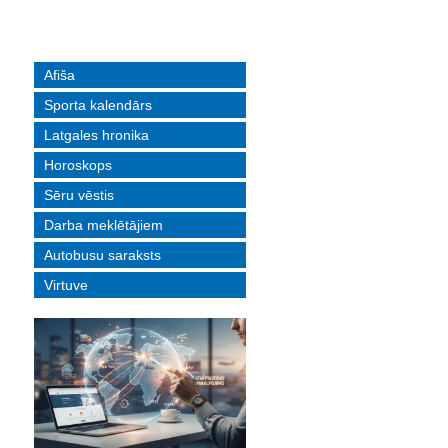
Afiša
Sporta kalendārs
Latgales hronika
Horoskops
Sēru vēstis
Darba meklētājiem
Autobusu saraksts
Virtuve