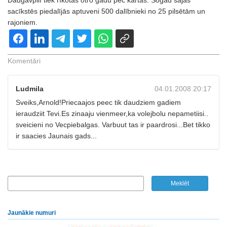
Daugavpilī tiek rīkotas otro gadu pēc kārtas. Šogad šajās
sacīkstēs piedalījās aptuveni 500 dalībnieki no 25 pilsētām un
rajoniem.
Komentāri
Ludmila
04.01.2008 20:17
Sveiks,Arnold!Priecaajos peec tik daudziem gadiem
ieraudziit Tevi.Es zinaaju vienmeer,ka volejbolu nepametiisi..
sveicieni no Vecpiebalgas. Varbuut tas ir paardrosi...Bet tikko
ir saacies Jaunais gads...
Jaunākie numuri