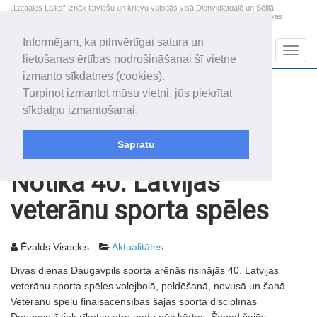
„Latgales Laiks” iznāk latviešu un krievu valodās visā Dienvidlatgalē un Sēlijā,
„Latgales Laiks” latviešu valodā aptver Daugavpils valstspilsētu, Augšdaugavas
novadu un apkārtējos novadus un pilsētas.
Informējam, ka pilnvērtīgai satura un
Sadaļas
Navig
lietošanas ērtības nodrošināšanai šī vietne
izmanto sīkdatnes (cookies).
2026. gada 9. augusts
+11.2
°C
Turpinot izmantot mūsu vietni, jūs piekrītat
Svētdiena
skaidrs laiks
sīkdatņu izmantošanai.
Genovefa, Genoveva, Madara
Sapratu
Rakstu arhīvs
2003
25.03.2003
Notika 40. Latvijas
veterānu sporta spēles
Ēvalds Visockis
Aktualitātes
Divas dienas Daugavpils sporta arēnās risinājās 40. Latvijas
veterānu sporta spēles volejbolā, peldēšanā, novusā un šahā.
Veterānu spēļu finālsacensības šajās sporta disciplīnās