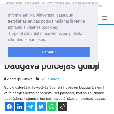
„Latgales Laiks” iznāk latviešu un krievu valodās visā Dienvidlatgalē un Sēlijā,
„Latgales Laiks” latviešu valodā aptver Daugavpils valstspilsētu, Augšdaugavas
novadu un apkārtējos novadus un pilsētas.
Informējam, ka pilnvērtīgai satura un
Sadaļas
Navig
lietošanas ērtības nodrošināšanai šī vietne
izmanto sīkdatnes (cookies).
2026. gada 10. augusts
+20.1
°C
Turpinot izmantot mūsu vietni, jūs piekrītat
Pirmdiena
apmācies
sīkdatņu izmantošanai.
Audris, Brencis, Inuta
Sapratu
Rakstu arhīvs
2003
28.03.2003
Daugavā pulcējas gulbji
Anatolijs Krilovs
Aktualitātes
Gulbju uzturēšanās vietējās ūdenskrātuvēs un Daugavā ziemā
vairs nešķiet nekas neparasts. Bet pavasarī, kad saule izkausē
ledu, ūdens klajums vilina šos majestātiskos un skaistos putnus.