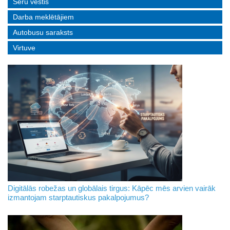
Sēru vēstis
Darba meklētājiem
Autobusu saraksts
Virtuve
Digitālās robežas un globālais tirgus: Kāpēc mēs arvien vairāk
izmantojam starptautiskus pakalpojumus?