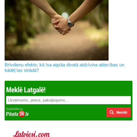
Brīvdienu efekts: kā īsa atpūta divatā atdzīvina attiecības un
kādēļ tas strādā?