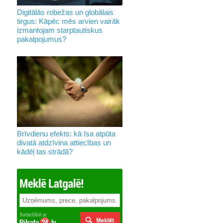
Digitālās robežas un globālais
tirgus: Kāpēc mēs arvien vairāk
izmantojam starptautiskus
pakalpojumus?
Brīvdienu efekts: kā īsa atpūta
divatā atdzīvina attiecības un
kādēļ tas strādā?