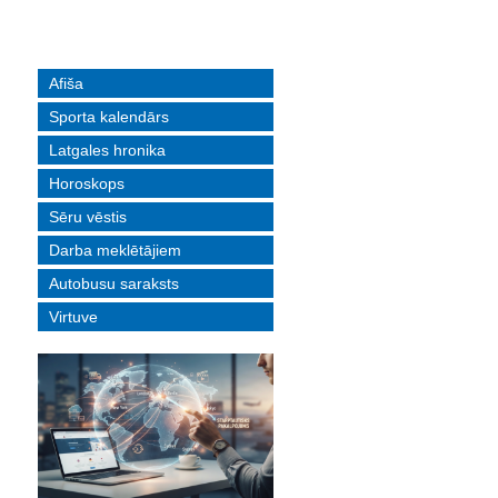
Afiša
Sporta kalendārs
Latgales hronika
Horoskops
Sēru vēstis
Darba meklētājiem
Autobusu saraksts
Virtuve