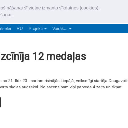
„Latgales Laiks” iznāk latv
rošināšanai šī vietne izmanto sīkdatnes (cookies).
„Latgales Laiks” latviešu valodā aptver Daugavpils valstspilsētu, Augš
ošanai.
e-abonēšana
Abonēšana
Reklāma
Sludi
ēselei
RU
Projekti
Vairāk...
izcīnīja 12 medaļas
 no 21. līdz 23. martam risinājās Liepājā, veiksmīgi startēja Daugavpil
sporta skolas audzēkņi. No sacensībām viņi pārveda 4 zelta un tikpat