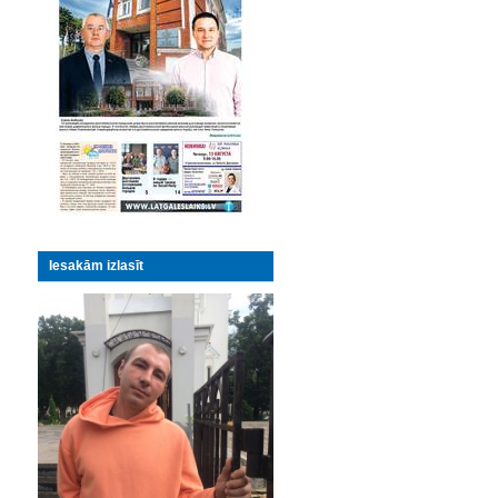
Iesakām izlasīt