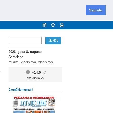
iešu un krievu valodās visā Dienvidlatgalē un Sēlijā,
daugavas novadu un apkārtējos novadus un pilsētas.
Sapratu
nājumi
Arhīvs
Kontakti
2026. gada 8. augusts
Sestdiena
Mudīte, Vladislava, Vladislavs
s
+14.0
°C
skaidrs laiks
Jaunākie numuri