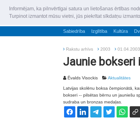
Informējam, ka pilnvērtīgai satura un lietošanas ērtības nod
Turpinot izmantot mūsu vietni, jūs piekrītat sīkdatņu izmant
Sabiedrība
Izglītība
Kultūra
Dv
Rakstu arhīvs
2003
01.04.2003
Jaunie bokseri 
Ēvalds Visockis
Aktualitātes
Latvijas skolēnu boksa čempionātā, kas
bokseri -- pilsētas bērnu un jauniešu 
sudraba un bronzas medaļas.