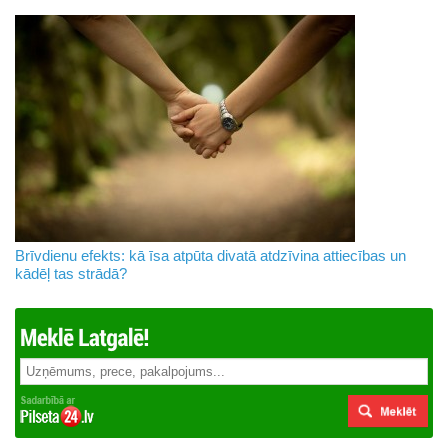
Brīvdienu efekts: kā īsa atpūta divatā atdzīvina attiecības un
kādēļ tas strādā?