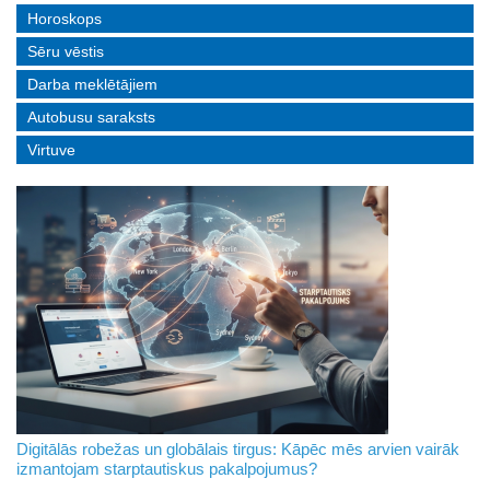
Horoskops
Sēru vēstis
Darba meklētājiem
Autobusu saraksts
Virtuve
Digitālās robežas un globālais tirgus: Kāpēc mēs arvien vairāk
izmantojam starptautiskus pakalpojumus?