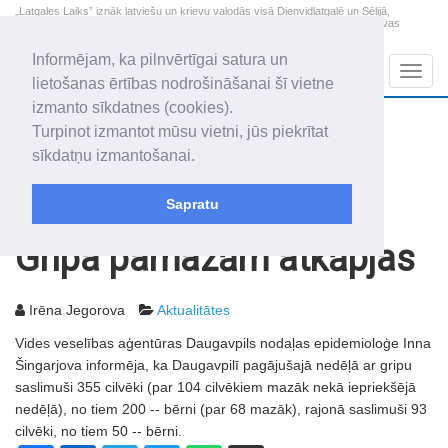
„Latgales Laiks” iznāk latviešu un krievu valodās visā Dienvidlatgalē un Sēlijā,
„Latgales Laiks” latviešu valodā aptver Daugavpils valstspilsētu, Augšdaugavas
novadu un apkārtējos novadus un pilsētas.
Informējam, ka pilnvērtīgai satura un
Sadaļas
Navig
lietošanas ērtības nodrošināšanai šī vietne
izmanto sīkdatnes (cookies).
2026. gada 8. augusts
+12.3
°C
Turpinot izmantot mūsu vietni, jūs piekrītat
Sestdiena
skaidrs laiks
sīkdatņu izmantošanai.
Mudīte, Vladislava, Vladislavs
Sapratu
Rakstu arhīvs
2003
11.04.2003
Gripa pamazām atkāpjas
Irēna Jegorova
Aktualitātes
Vides veselības aģentūras Daugavpils nodaļas epidemioloģe Inna
Šingarjova informēja, ka Daugavpilī pagājušajā nedēļā ar gripu
saslimuši 355 cilvēki (par 104 cilvēkiem mazāk nekā iepriekšējā
nedēļā), no tiem 200 -- bērni (par 68 mazāk), rajonā saslimuši 93
cilvēki, no tiem 50 -- bērni.