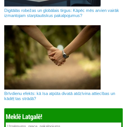
Digitālās robežas un globālais tirgus: Kāpēc mēs arvien vairāk
izmantojam starptautiskus pakalpojumus?
Brīvdienu efekts: kā īsa atpūta divatā atdzīvina attiecības un
kādēļ tas strādā?