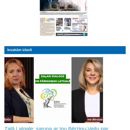
Iesakām izlasīt
Zaļā Latgale: saruna ar Inu Bērziņu-Veitu par