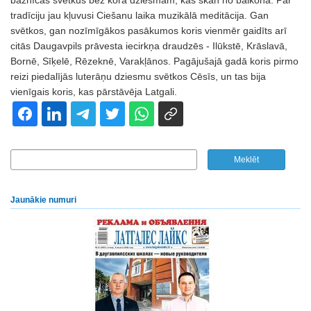
baznīcas svētkus bez kora dziesmām, kas skan no balkona. Par
tradīciju jau kļuvusi Ciešanu laika muzikālā meditācija. Gan
svētkos, gan nozīmīgākos pasākumos koris vienmēr gaidīts arī
citās Daugavpils prāvesta iecirkņa draudzēs - Ilūkstē, Krāslavā,
Bornē, Sīķelē, Rēzeknē, Varakļānos. Pagājušajā gadā koris pirmo
reizi piedalījās luterāņu dziesmu svētkos Cēsīs, un tas bija
vienīgais koris, kas pārstāvēja Latgali.
Jaunākie numuri