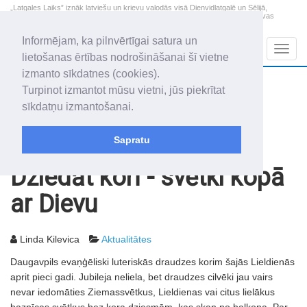
„Latgales Laiks” iznāk latviešu un krievu valodās visā Dienvidlatgalē un Sēlijā,
„Latgales Laiks” latviešu valodā aptver Daugavpils valstspilsētu, Augšdaugavas
novadu un apkārtējos novadus un pilsētas.
Informējam, ka pilnvērtīgai satura un
Sadaļas
Navig
lietošanas ērtības nodrošināšanai šī vietne
izmanto sīkdatnes (cookies).
2026. gada 7. augusts
+20.7
°C
Turpinot izmantot mūsu vietni, jūs piekrītat
Piektdiena
daļēji mākoņains
sīkdatņu izmantošanai.
Alfrēds, Fredis, Madars
Sapratu
Rakstu arhīvs
2003
17.04.2003
Dziedāt korī - svētki kopā
ar Dievu
Linda Kilevica
Aktualitātes
Daugavpils evaņģēliski luteriskās draudzes korim šajās Lieldienās
aprit pieci gadi. Jubileja neliela, bet draudzes cilvēki jau vairs
nevar iedomāties Ziemassvētkus, Lieldienas vai citus lielākus