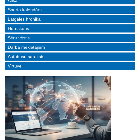
Afiša
Sporta kalendārs
Latgales hronika
Horoskops
Sēru vēstis
Darba meklētājiem
Autobusu saraksts
Virtuve