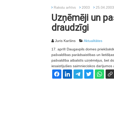
Rakstu arhīvs
2003
25.04.2003
Uzņēmēji un pa
draudzīgi
Juris Karšins
Aktualitātes
17. aprīlī Daugavpils domes priekšsēd
pašvaldības parādsaistības un lietišķas
pašvaldība atbalstīs uzņēmējus, bet dom
iesaistījušies saimnieciskos darījumos