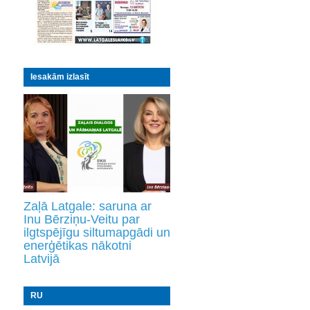
Iesakām izlasīt
Zaļā Latgale: saruna ar
Inu Bērziņu-Veitu par
ilgtspējīgu siltumapgādi un
enerģētikas nākotni
Latvijā
RU