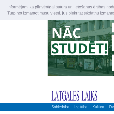
Informējam, ka pilnvērtīgai satura un lietošanas ērtības nod
Turpinot izmantot mūsu vietni, jūs piekrītat sīkdatņu izmant
Sabiedrība
Izglītība
Kultūra
Dv