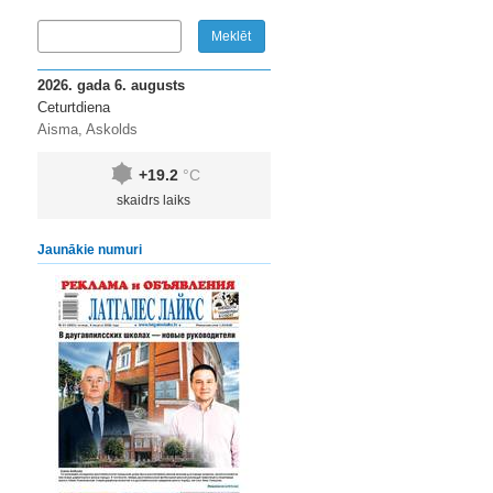
2026. gada 6. augusts
Ceturtdiena
Aisma, Askolds
+19.2
°C
skaidrs laiks
Jaunākie numuri