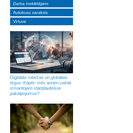
Darba meklētājiem
Autobusu saraksts
Virtuve
Digitālās robežas un globālais
tirgus: Kāpēc mēs arvien vairāk
izmantojam starptautiskus
pakalpojumus?