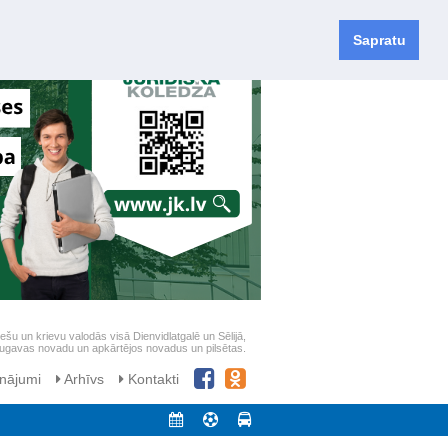
Sapratu
iešu un krievu valodās visā Dienvidlatgalē un Sēlijā,
daugavas novadu un apkārtējos novadus un pilsētas.
nājumi
Arhīvs
Kontakti