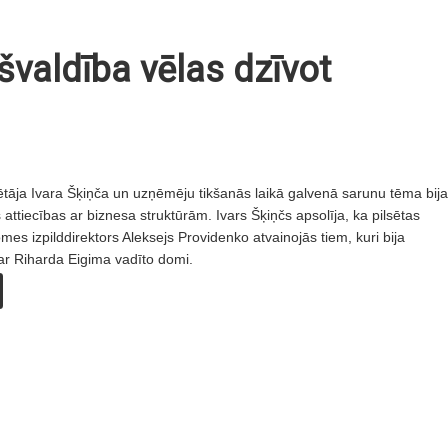
švaldība vēlas dzīvot
ētāja Ivara Šķiņča un uzņēmēju tikšanās laikā galvenā sarunu tēma bija
 attiecības ar biznesa struktūrām. Ivars Šķiņčs apsolīja, ka pilsētas
es izpilddirektors Aleksejs Providenko atvainojās tiem, kuri bija
 ar Riharda Eigima vadīto domi.