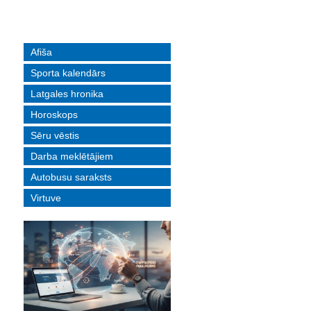
Afiša
Sporta kalendārs
Latgales hronika
Horoskops
Sēru vēstis
Darba meklētājiem
Autobusu saraksts
Virtuve