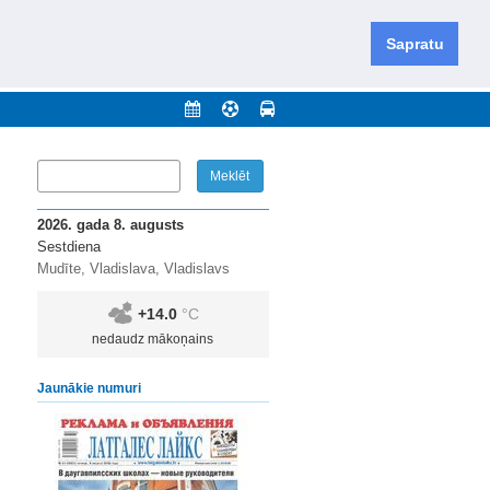
iešu un krievu valodās visā Dienvidlatgalē un Sēlijā,
daugavas novadu un apkārtējos novadus un pilsētas.
Sapratu
nājumi
Arhīvs
Kontakti
2026. gada 8. augusts
Sestdiena
Mudīte, Vladislava, Vladislavs
+14.0
°C
nedaudz mākoņains
Jaunākie numuri