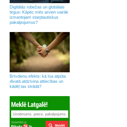
Digitālās robežas un globālais
tirgus: Kāpēc mēs arvien vairāk
izmantojam starptautiskus
pakalpojumus?
Brīvdienu efekts: kā īsa atpūta
divatā atdzīvina attiecības un
kādēļ tas strādā?