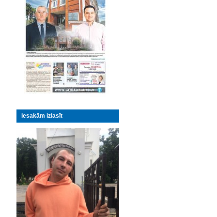
Iesakām izlasīt