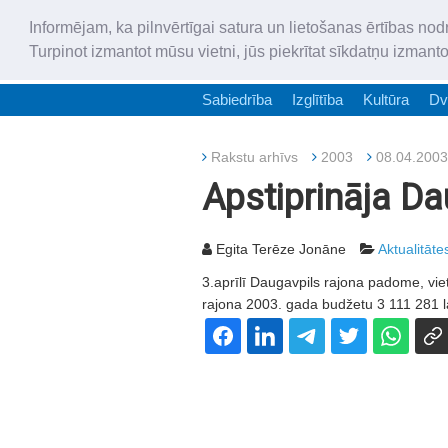
Informējam, ka pilnvērtīgai satura un lietošanas ērtības nod
Turpinot izmantot mūsu vietni, jūs piekrītat sīkdatņu izmant
Sabiedrība
Izglītība
Kultūra
Dv
Rakstu arhīvs
2003
08.04.2003
Apstiprināja Da
Egita Terēze Jonāne
Aktualitāte
3.aprīlī Daugavpils rajona padome, vie
rajona 2003. gada budžetu 3 111 281