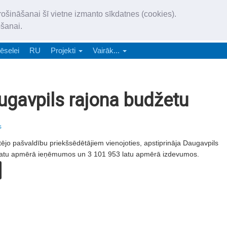
„Latgales Laiks” iznāk latv
rošināšanai šī vietne izmanto sīkdatnes (cookies).
„Latgales Laiks” latviešu valodā aptver Daugavpils valstspilsētu, Augš
ošanai.
e-abonēšana
Abonēšana
Reklāma
Sludi
ēselei
RU
Projekti
Vairāk...
ugavpils rajona budžetu
s
tējo pašvaldību priekšsēdētājiem vienojoties, apstiprināja Daugavpils
 latu apmērā ieņēmumos un 3 101 953 latu apmērā izdevumos.