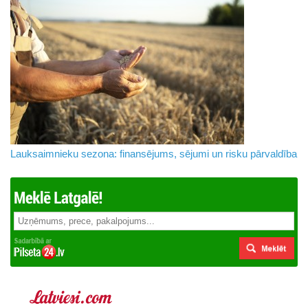
Lauksaimnieku sezona: finansējums, sējumi un risku pārvaldība