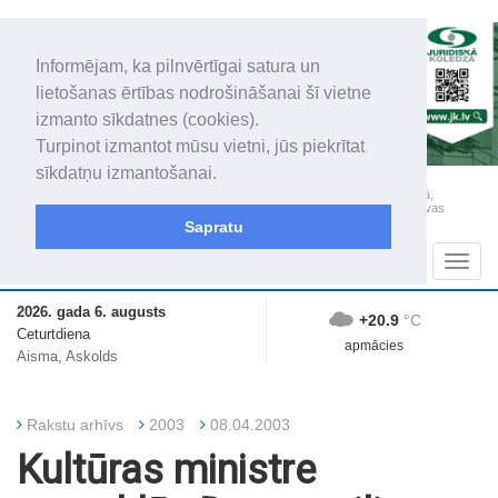
Informējam, ka pilnvērtīgai satura un
lietošanas ērtības nodrošināšanai šī vietne
izmanto sīkdatnes (cookies).
Turpinot izmantot mūsu vietni, jūs piekrītat
sīkdatņu izmantošanai.
„Latgales Laiks” iznāk latviešu un krievu valodās visā Dienvidlatgalē un Sēlijā,
„Latgales Laiks” latviešu valodā aptver Daugavpils valstspilsētu, Augšdaugavas
novadu un apkārtējos novadus un pilsētas.
Sapratu
Sadaļas
Navig
2026. gada 6. augusts
+20.9
°C
Ceturtdiena
apmācies
Aisma, Askolds
Rakstu arhīvs
2003
08.04.2003
Kultūras ministre