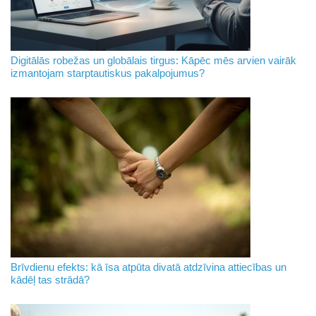
Digitālās robežas un globālais tirgus: Kāpēc mēs arvien vairāk
izmantojam starptautiskus pakalpojumus?
Brīvdienu efekts: kā īsa atpūta divatā atdzīvina attiecības un
kādēļ tas strādā?