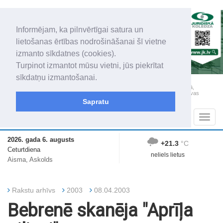
Informējam, ka pilnvērtīgai satura un
lietošanas ērtības nodrošināšanai šī vietne
izmanto sīkdatnes (cookies).
Turpinot izmantot mūsu vietni, jūs piekrītat
sīkdatņu izmantošanai.
„Latgales Laiks” iznāk latviešu un krievu valodās visā Dienvidlatgalē un Sēlijā,
„Latgales Laiks” latviešu valodā aptver Daugavpils valstspilsētu, Augšdaugavas
novadu un apkārtējos novadus un pilsētas.
Sapratu
Sadaļas
Navig
2026. gada 6. augusts
+21.3
°C
Ceturtdiena
neliels lietus
Aisma, Askolds
Rakstu arhīvs
2003
08.04.2003
Bebrenē skanēja "Aprīļa