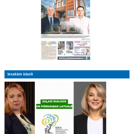
Iesakām izlasīt