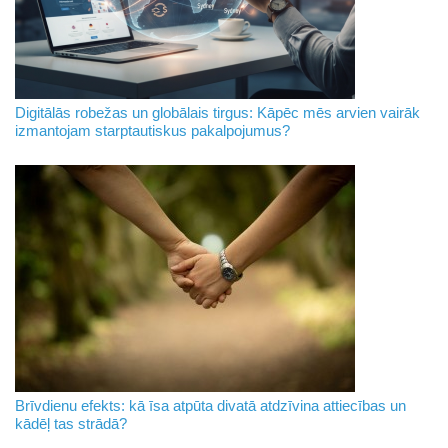
Digitālās robežas un globālais tirgus: Kāpēc mēs arvien vairāk
izmantojam starptautiskus pakalpojumus?
Brīvdienu efekts: kā īsa atpūta divatā atdzīvina attiecības un
kādēļ tas strādā?