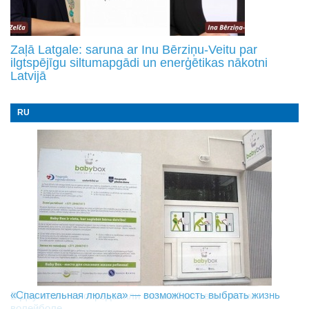
Zaļā Latgale: saruna ar Inu Bērziņu-Veitu par
ilgtspējīgu siltumapgādi un enerģētikas nākotni
Latvijā
RU
«Спасительная люлька» — возможность выбрать жизнь
В Даугавпилсе определили сильнейших в пляжном
Новое поколение пограничников: Даугавпилсское
волейболе
управление пополнили молодые специалисты