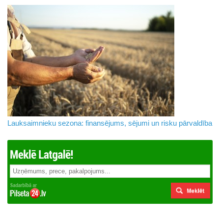
Lauksaimnieku sezona: finansējums, sējumi un risku pārvaldība