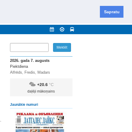
iešu un krievu valodās visā Dienvidlatgalē un Sēlijā,
daugavas novadu un apkārtējos novadus un pilsētas.
Sapratu
nājumi
Arhīvs
Kontakti
2026. gada 7. augusts
Piektdiena
Alfrēds, Fredis, Madars
+20.6
°C
daļēji mākoņains
Jaunākie numuri