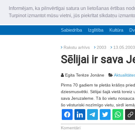
Informējam, ka pilnvērtīgai satura un lietošanas ērtības nod
Turpinot izmantot mūsu vietni, jūs piekrītat sīkdatņu izmant
Sabiedrība
Izglītība
Kultūra
Dv
Rakstu arhīvs
2003
13.05.2003
Sēlijai ir sava
Egita Terēze Jonāne
Aktualitāte
Pirms 70 gadiem te pletās krāšņs pried
dziesmusvētki. Sēlijai šajā vietā torei
sava Jeruzaleme. Tā šo vietu nosauca t
šo vēsturiski nozīmīgo vietu, sirdī iem
Komentāri