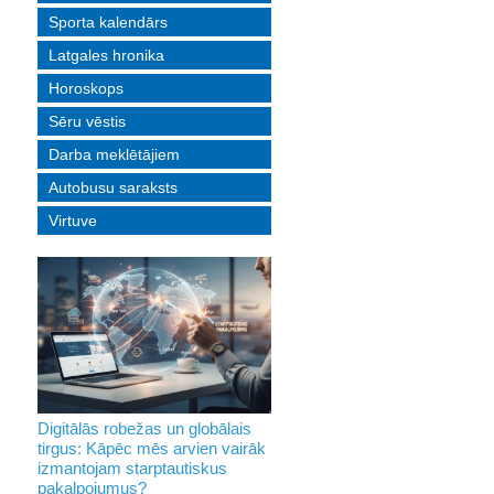
Sporta kalendārs
Latgales hronika
Horoskops
Sēru vēstis
Darba meklētājiem
Autobusu saraksts
Virtuve
Digitālās robežas un globālais
tirgus: Kāpēc mēs arvien vairāk
izmantojam starptautiskus
pakalpojumus?