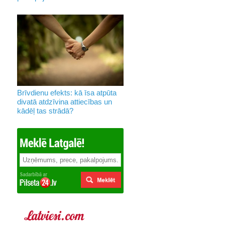
Brīvdienu efekts: kā īsa atpūta
divatā atdzīvina attiecības un
kādēļ tas strādā?