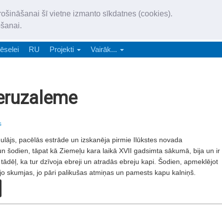
„Latgales Laiks” iznāk latv
rošināšanai šī vietne izmanto sīkdatnes (cookies).
„Latgales Laiks” latviešu valodā aptver Daugavpils valstspilsētu, Augš
ošanai.
e-abonēšana
Abonēšana
Reklāma
Sludi
ēselei
RU
Projekti
Vairāk...
 Jeruzaleme
s
ulājs, pacēlās estrāde un izskanēja pirmie Ilūkstes novada
z un šodien, tāpat kā Ziemeļu kara laikā XVII gadsimta sākumā, bija un ir
ādēļ, ka tur dzīvoja ebreji un atradās ebreju kapi. Šodien, apmeklējot
ājo skumjas, jo pāri palikušas atmiņas un pamests kapu kalniņš.