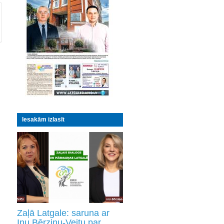
Iesakām izlasīt
Zaļā Latgale: saruna ar
Inu Bērziņu-Veitu par