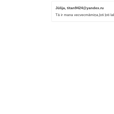
Jūlija, titan9424@yandex.ru
Tā ir mana vecvecmāmiņa,ļoti ļoti la