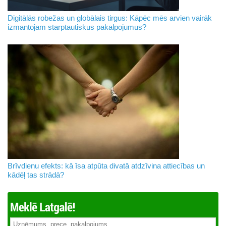
Digitālās robežas un globālais tirgus: Kāpēc mēs arvien vairāk
izmantojam starptautiskus pakalpojumus?
Brīvdienu efekts: kā īsa atpūta divatā atdzīvina attiecības un
kādēļ tas strādā?