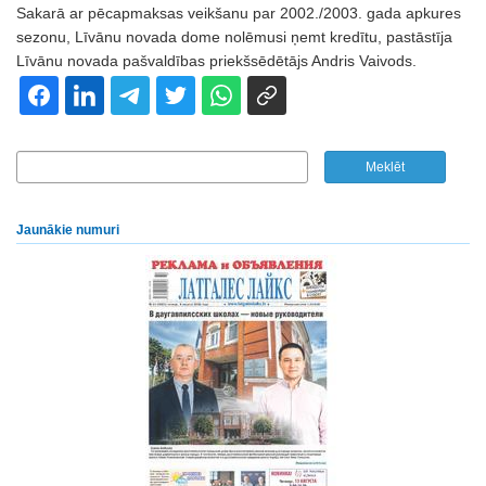
Sakarā ar pēcapmaksas veikšanu par 2002./2003. gada apkures
sezonu, Līvānu novada dome nolēmusi ņemt kredītu, pastāstīja
Līvānu novada pašvaldības priekšsēdētājs Andris Vaivods.
Jaunākie numuri