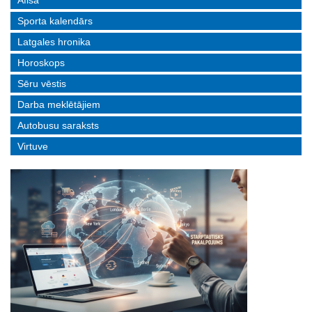
Afiša
Sporta kalendārs
Latgales hronika
Horoskops
Sēru vēstis
Darba meklētājiem
Autobusu saraksts
Virtuve