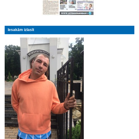
Iesakām izlasīt