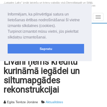
„Latgales Laiks” iznāk latviešu un krievu valodās visā Dienvidlatgalē un Sēlijā,
„Latgales Laiks” latviešu valodā aptver Daugavpils valstspilsētu, Augšdaugavas
novadu un apkārtējos novadus un pilsētas.
Informējam, ka pilnvērtīgai satura un
Sadaļas
Navig
lietošanas ērtības nodrošināšanai šī vietne
izmanto sīkdatnes (cookies).
2026. gada 9. augusts
+10.5
°C
Turpinot izmantot mūsu vietni, jūs piekrītat
Svētdiena
skaidrs laiks
sīkdatņu izmantošanai.
Genovefa, Genoveva, Madara
Sapratu
Rakstu arhīvs
2003
02.05.2003
Līvāni ņems kredītu
kurināmā iegādei un
siltumapgādes
rekonstrukcijai
Egita Terēze Jonāne
Aktualitātes