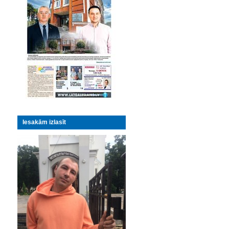
Iesakām izlasīt