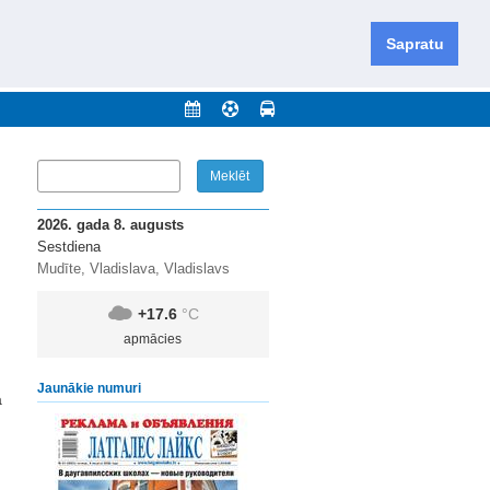
iešu un krievu valodās visā Dienvidlatgalē un Sēlijā,
daugavas novadu un apkārtējos novadus un pilsētas.
Sapratu
nājumi
Arhīvs
Kontakti
2026. gada 8. augusts
Sestdiena
Mudīte, Vladislava, Vladislavs
+17.6
°C
apmācies
Jaunākie numuri
a