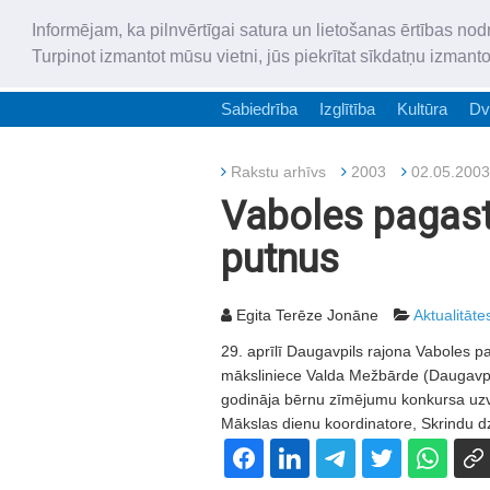
Informējam, ka pilnvērtīgai satura un lietošanas ērtības nod
Turpinot izmantot mūsu vietni, jūs piekrītat sīkdatņu izmant
Sabiedrība
Izglītība
Kultūra
Dv
Rakstu arhīvs
2003
02.05.2003
Vaboles pagast
putnus
Egita Terēze Jonāne
Aktualitāte
29. aprīlī Daugavpils rajona Vaboles p
māksliniece Valda Mežbārde (Daugavpils
godināja bērnu zīmējumu konkursa uzva
Mākslas dienu koordinatore, Skrindu 