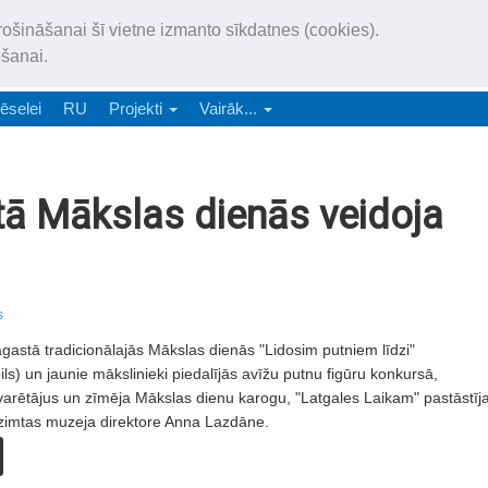
„Latgales Laiks” iznāk latv
rošināšanai šī vietne izmanto sīkdatnes (cookies).
„Latgales Laiks” latviešu valodā aptver Daugavpils valstspilsētu, Augš
ošanai.
e-abonēšana
Abonēšana
Reklāma
Sludi
ēselei
RU
Projekti
Vairāk...
ā Mākslas dienās veidoja
s
agastā tradicionālajās Mākslas dienās "Lidosim putniem līdzi"
) un jaunie mākslinieki piedalījās avīžu putnu figūru konkursā,
rētājus un zīmēja Mākslas dienu karogu, "Latgales Laikam" pastāstīj
dzimtas muzeja direktore Anna Lazdāne.