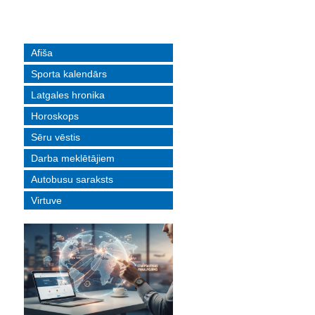
Afiša
Sporta kalendārs
Latgales hronika
Horoskops
Sēru vēstis
Darba meklētājiem
Autobusu saraksts
Virtuve