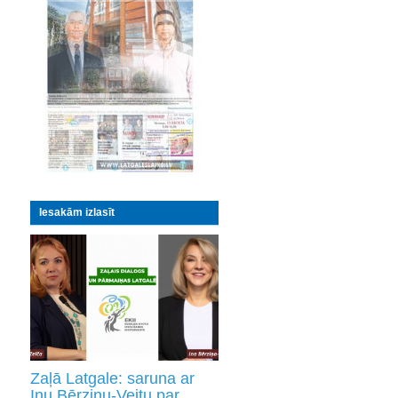
Iesakām izlasīt
Zaļā Latgale: saruna ar
Inu Bērziņu-Veitu par