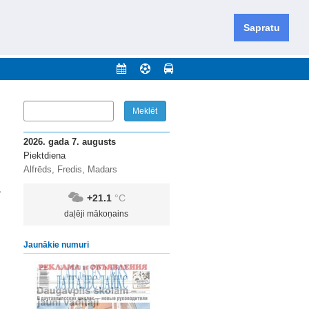
iešu un krievu valodās visā Dienvidlatgalē un Sēlijā,
daugavas novadu un apkārtējos novadus un pilsētas.
Sapratu
nājumi
Arhīvs
Kontakti
2026. gada 7. augusts
Piektdiena
Alfrēds, Fredis, Madars
"
+21.1
°C
daļēji mākoņains
Jaunākie numuri