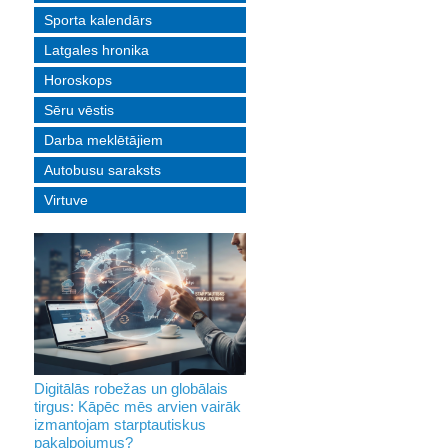
Sporta kalendārs
Latgales hronika
Horoskops
Sēru vēstis
Darba meklētājiem
Autobusu saraksts
Virtuve
Digitālās robežas un globālais
tirgus: Kāpēc mēs arvien vairāk
izmantojam starptautiskus
pakalpojumus?