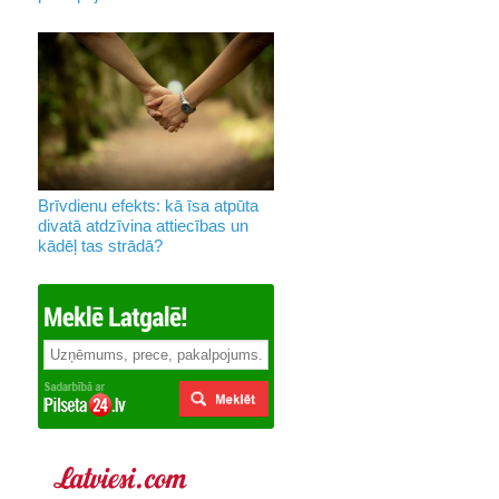
Brīvdienu efekts: kā īsa atpūta
divatā atdzīvina attiecības un
kādēļ tas strādā?