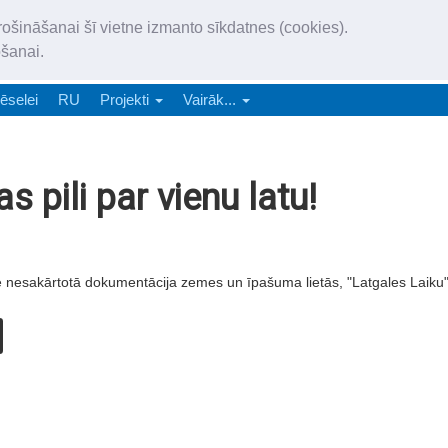
„Latgales Laiks” iznāk latv
rošināšanai šī vietne izmanto sīkdatnes (cookies).
„Latgales Laiks” latviešu valodā aptver Daugavpils valstspilsētu, Augš
ošanai.
e-abonēšana
Abonēšana
Reklāma
Sludi
ēselei
RU
Projekti
Vairāk...
s pili par vienu latu!
avē nesakārtotā dokumentācija zemes un īpašuma lietās, "Latgales Laiku