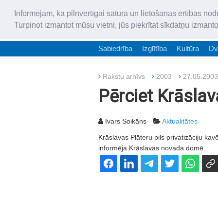
Informējam, ka pilnvērtīgai satura un lietošanas ērtības nod
Turpinot izmantot mūsu vietni, jūs piekrītat sīkdatņu izmant
Sabiedrība
Izglītība
Kultūra
Dv
Rakstu arhīvs
2003
27.05.2003
Pērciet Krāslava
Ivars Soikāns
Aktualitātes
Krāslavas Plāteru pils privatizāciju k
informēja Krāslavas novada domē.