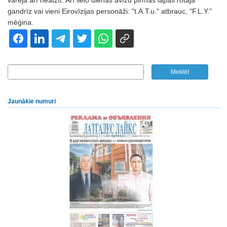
varēja arī neatzīt. Arī lielo dienas avīžu pirmās lapas rotāja
gandrīz vai vieni Eirovīzijas personāži: "t.A.T.u." atbrauc, "F.L.Y."
mēģina.
Jaunākie numuri