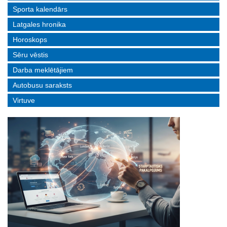
Sporta kalendārs
Latgales hronika
Horoskops
Sēru vēstis
Darba meklētājiem
Autobusu saraksts
Virtuve