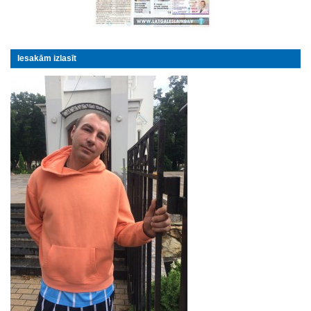
Iesakām izlasīt