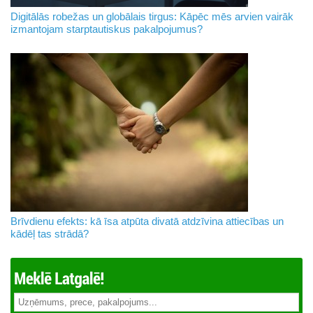
Digitālās robežas un globālais tirgus: Kāpēc mēs arvien vairāk
izmantojam starptautiskus pakalpojumus?
Brīvdienu efekts: kā īsa atpūta divatā atdzīvina attiecības un
kādēļ tas strādā?