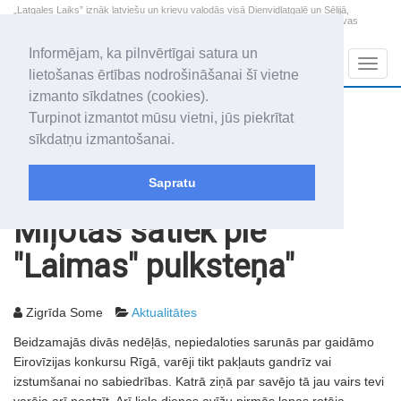
„Latgales Laiks” iznāk latviešu un krievu valodās visā Dienvidlatgalē un Sēlijā,
„Latgales Laiks” latviešu valodā aptver Daugavpils valstspilsētu, Augšdaugavas
novadu un apkārtējos novadus un pilsētas.
Informējam, ka pilnvērtīgai satura un
Sadaļas
Navig
lietošanas ērtības nodrošināšanai šī vietne
izmanto sīkdatnes (cookies).
2026. gada 8. augusts
+11.0
°C
Turpinot izmantot mūsu vietni, jūs piekrītat
Sestdiena
skaidrs laiks
sīkdatņu izmantošanai.
Mudīte, Vladislava, Vladislavs
Sapratu
Rakstu arhīvs
2003
27.05.2003
Mīļotās satiek pie
"Laimas" pulksteņa"
Zigrīda Some
Aktualitātes
Beidzamajās divās nedēļās, nepiedaloties sarunās par gaidāmo
Eirovīzijas konkursu Rīgā, varēji tikt pakļauts gandrīz vai
izstumšanai no sabiedrības. Katrā ziņā par savējo tā jau vairs tevi