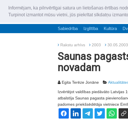
Informējam, ka pilnvērtīgai satura un lietošanas ērtības nod
Turpinot izmantot mūsu vietni, jūs piekrītat sīkdatņu izmant
Sabiedrība
Izglītība
Kultūra
Dv
Rakstu arhīvs
2003
30.05.2003
Saunas pagasts 
novadam
Egita Terēze Jonāne
Aktualitāte
Izvērtējot valdības piedāvāto Latvijas
atbalstīja Saunas pagasta pievienošan
padomes priekšsēdētāja vietniece Emīli