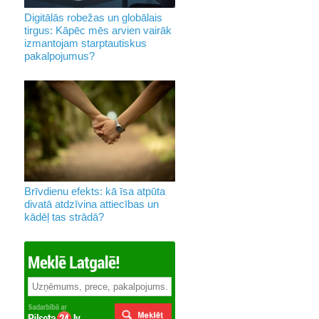
Digitālās robežas un globālais
tirgus: Kāpēc mēs arvien vairāk
izmantojam starptautiskus
pakalpojumus?
Brīvdienu efekts: kā īsa atpūta
divatā atdzīvina attiecības un
kādēļ tas strādā?