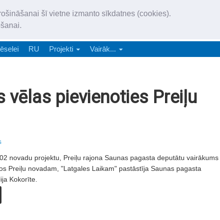
„Latgales Laiks” iznāk latv
rošināšanai šī vietne izmanto sīkdatnes (cookies).
„Latgales Laiks” latviešu valodā aptver Daugavpils valstspilsētu, Augš
ošanai.
e-abonēšana
Abonēšana
Reklāma
Sludi
ēselei
RU
Projekti
Vairāk...
vēlas pievienoties Preiļu
s
 102 novadu projektu, Preiļu rajona Saunas pagasta deputātu vairākums
os Preiļu novadam, "Latgales Laikam" pastāstīja Saunas pagasta
ja Kokorīte.