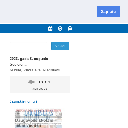
iešu un krievu valodās visā Dienvidlatgalē un Sēlijā,
daugavas novadu un apkārtējos novadus un pilsētas.
Sapratu
nājumi
Arhīvs
Kontakti
2026. gada 8. augusts
Sestdiena
Mudīte, Vladislava, Vladislavs
+18.3
°C
apmācies
Jaunākie numuri