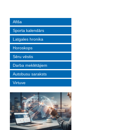
Afiša
Sporta kalendārs
Latgales hronika
Horoskops
Sēru vēstis
Darba meklētājiem
Autobusu saraksts
Virtuve