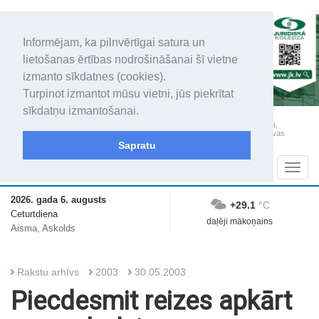
Informējam, ka pilnvērtīgai satura un
lietošanas ērtības nodrošināšanai šī vietne
izmanto sīkdatnes (cookies).
Turpinot izmantot mūsu vietni, jūs piekrītat
sīkdatņu izmantošanai.
„Latgales Laiks” iznāk latviešu un krievu valodās visā Dienvidlatgalē un Sēlijā,
„Latgales Laiks” latviešu valodā aptver Daugavpils valstspilsētu, Augšdaugavas
novadu un apkārtējos novadus un pilsētas.
Sapratu
Sadaļas
Navig
2026. gada 6. augusts
+29.1
°C
Ceturtdiena
daļēji mākoņains
Aisma, Askolds
Rakstu arhīvs
2003
30.05.2003
Piecdesmit reizes apkārt