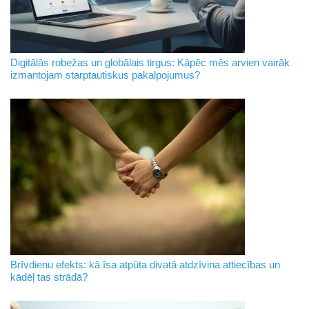
Digitālās robežas un globālais tirgus: Kāpēc mēs arvien vairāk
izmantojam starptautiskus pakalpojumus?
Brīvdienu efekts: kā īsa atpūta divatā atdzīvina attiecības un
kādēļ tas strādā?