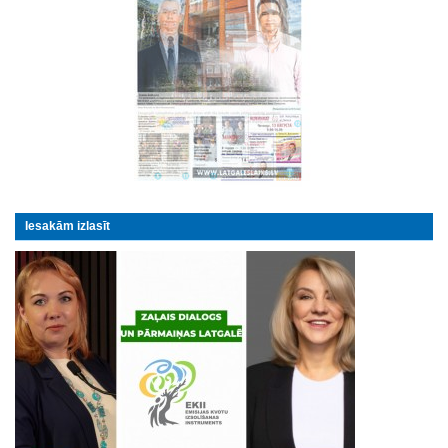
Iesakām izlasīt