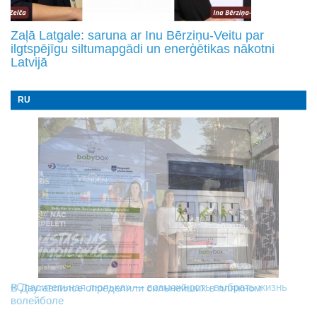
Zaļā Latgale: saruna ar Inu Bērziņu-Veitu par
ilgtspējīgu siltumapgādi un enerģētikas nākotni
Latvijā
RU
«Спасительная люлька» — возможность выбрать жизнь
В Даугавпилсе определили сильнейших в пляжном
Новое поколение пограничников: Даугавпилсское
волейболе
управление пополнили молодые специалисты