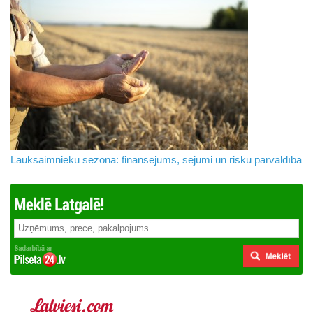
Lauksaimnieku sezona: finansējums, sējumi un risku pārvaldība