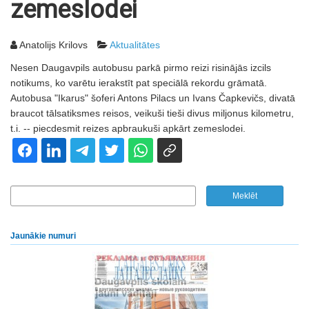
zemeslodei
Anatolijs Krilovs
Aktualitātes
Nesen Daugavpils autobusu parkā pirmo reizi risinājās izcils
notikums, ko varētu ierakstīt pat speciālā rekordu grāmatā.
Autobusa "Ikarus" šoferi Antons Pilacs un Ivans Čapkevičs, divatā
braucot tālsatiksmes reisos, veikuši tieši divus miljonus kilometru,
t.i. -- piecdesmit reizes apbraukuši apkārt zemeslodei.
Jaunākie numuri