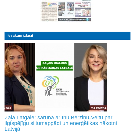
Iesakām izlasīt
Zaļā Latgale: saruna ar Inu Bērziņu-Veitu par
ilgtspējīgu siltumapgādi un enerģētikas nākotni
Latvijā