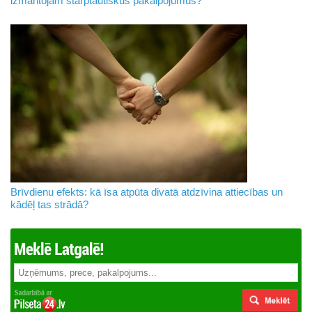
izmantojam starptautiskus pakalpojumus?
Brīvdienu efekts: kā īsa atpūta divatā atdzīvina attiecības un
kādēļ tas strādā?