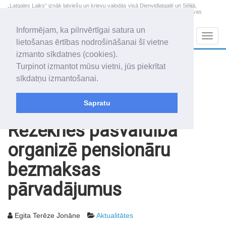
„Latgales Laiks” iznāk latviešu un krievu valodās visā Dienvidlatgalē un Sēlijā,
„Latgales Laiks” latviešu valodā aptver Daugavpils valstspilsētu, Augšdaugavas
novadu un apkārtējos novadus un pilsētas.
Informējam, ka pilnvērtīgai satura un
Sadaļas
Navig
lietošanas ērtības nodrošināšanai šī vietne
izmanto sīkdatnes (cookies).
2026. gada 7. augusts
+20.0
°C
Turpinot izmantot mūsu vietni, jūs piekrītat
Piektdiena
apmācies
sīkdatņu izmantošanai.
Alfrēds, Fredis, Madars
Sapratu
Rakstu arhīvs
2003
06.05.2003
Rēzeknes pašvaldība
organizē pensionāru
bezmaksas
pārvadājumus
Egita Terēze Jonāne
Aktualitātes