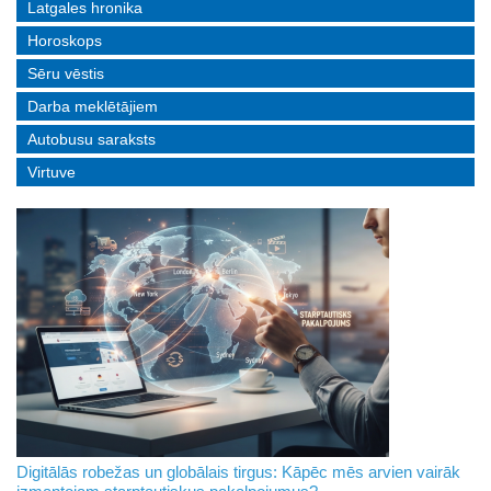
Latgales hronika
Horoskops
Sēru vēstis
Darba meklētājiem
Autobusu saraksts
Virtuve
Digitālās robežas un globālais tirgus: Kāpēc mēs arvien vairāk