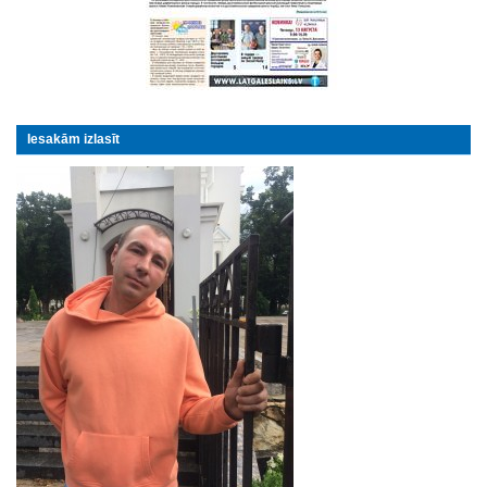
Iesakām izlasīt