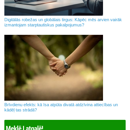
Digitālās robežas un globālais tirgus: Kāpēc mēs arvien vairāk
izmantojam starptautiskus pakalpojumus?
Brīvdienu efekts: kā īsa atpūta divatā atdzīvina attiecības un
kādēļ tas strādā?