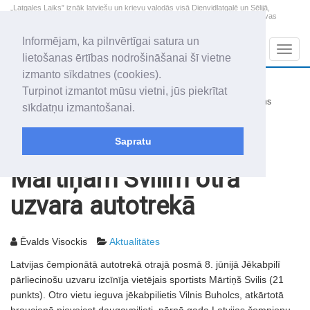
„Latgales Laiks” iznāk latviešu un krievu valodās visā Dienvidlatgalē un Sēlijā,
„Latgales Laiks” latviešu valodā aptver Daugavpils valstspilsētu, Augšdaugavas
novadu un apkārtējos novadus un pilsētas.
Informējam, ka pilnvērtīgai satura un
Sadaļas
Navig
lietošanas ērtības nodrošināšanai šī vietne
izmanto sīkdatnes (cookies).
2026. gada 8. augusts
+12.8
°C
Turpinot izmantot mūsu vietni, jūs piekrītat
Sestdiena
nedaudz mākoņains
sīkdatņu izmantošanai.
Mudīte, Vladislava, Vladislavs
Sapratu
Rakstu arhīvs
2003
10.06.2003
Mārtiņam Svilim otrā
uzvara autotrekā
Ēvalds Visockis
Aktualitātes
Latvijas čempionātā autotrekā otrajā posmā 8. jūnijā Jēkabpilī
pārliecinošu uzvaru izcīnīja vietējais sportists Mārtiņš Svilis (21
punkts). Otro vietu ieguva jēkabpilietis Vilnis Buholcs, atkārtotā