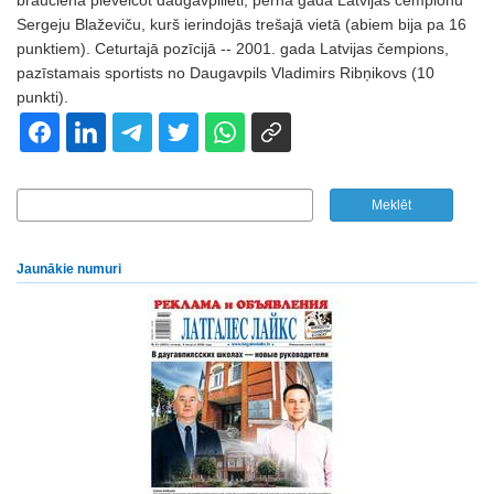
braucienā pieveicot daugavpilieti, pērnā gada Latvijas čempionu
Sergeju Blaževiču, kurš ierindojās trešajā vietā (abiem bija pa 16
punktiem). Ceturtajā pozīcijā -- 2001. gada Latvijas čempions,
pazīstamais sportists no Daugavpils Vladimirs Ribņikovs (10
punkti).
Jaunākie numuri