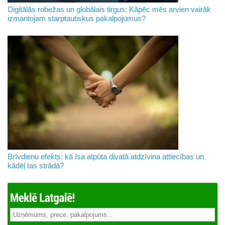
Digitālās robežas un globālais tirgus: Kāpēc mēs arvien vairāk
izmantojam starptautiskus pakalpojumus?
Brīvdienu efekts: kā īsa atpūta divatā atdzīvina attiecības un
kādēļ tas strādā?