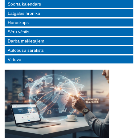
Sporta kalendārs
Latgales hronika
Horoskops
Sēru vēstis
Darba meklētājiem
Autobusu saraksts
Virtuve