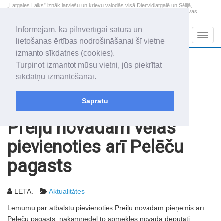
„Latgales Laiks” iznāk latviešu un krievu valodās visā Dienvidlatgalē un Sēlijā,
„Latgales Laiks” latviešu valodā aptver Daugavpils valstspilsētu, Augšdaugavas
novadu un apkārtējos novadus un pilsētas.
Informējam, ka pilnvērtīgai satura un
Sadaļas
Navig
lietošanas ērtības nodrošināšanai šī vietne
izmanto sīkdatnes (cookies).
2026. gada 9. augusts
+11.4
°C
Turpinot izmantot mūsu vietni, jūs piekrītat
Svētdiena
daži mākoņi
sīkdatņu izmantošanai.
Genovefa, Genoveva, Madara
Sapratu
Rakstu arhīvs
2003
10.06.2003
Preiļu novadam vēlas
pievienoties arī Pelēču
pagasts
LETA.
Aktualitātes
Lēmumu par atbalstu pievienoties Preiļu novadam pieņēmis arī
Pelēču pagasts; nākamnedēļ to apmeklēs novada deputāti,