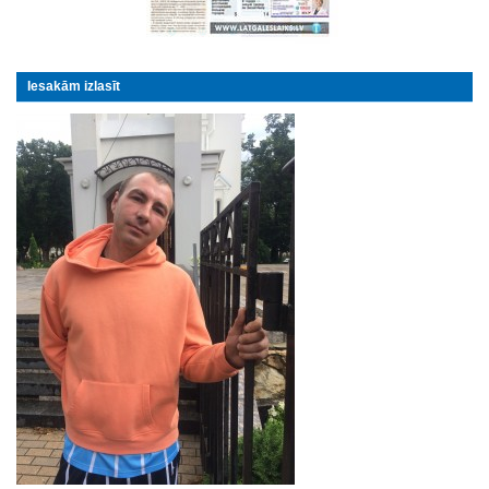
Iesakām izlasīt