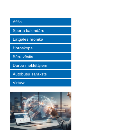
Afiša
Sporta kalendārs
Latgales hronika
Horoskops
Sēru vēstis
Darba meklētājiem
Autobusu saraksts
Virtuve