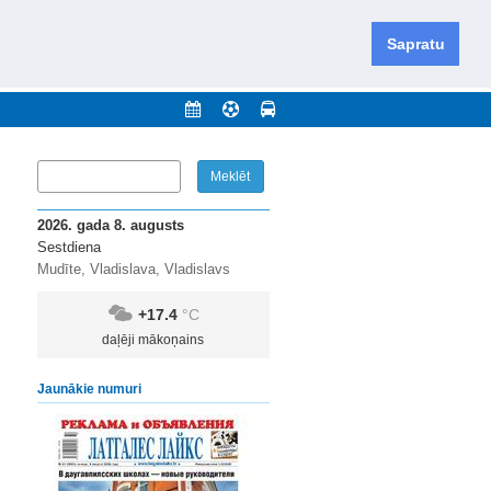
iešu un krievu valodās visā Dienvidlatgalē un Sēlijā,
daugavas novadu un apkārtējos novadus un pilsētas.
Sapratu
nājumi
Arhīvs
Kontakti
2026. gada 8. augusts
Sestdiena
Mudīte, Vladislava, Vladislavs
+17.4
°C
daļēji mākoņains
Jaunākie numuri