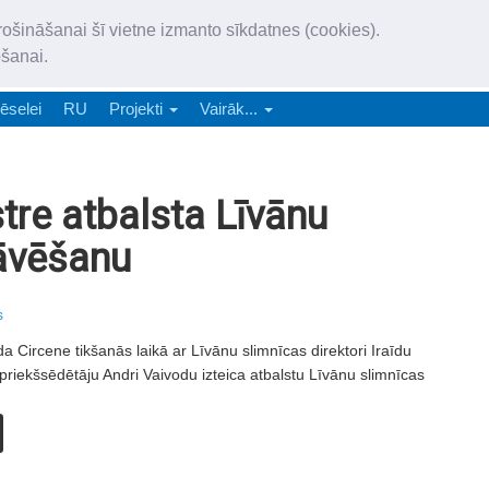
„Latgales Laiks” iznāk latv
rošināšanai šī vietne izmanto sīkdatnes (cookies).
„Latgales Laiks” latviešu valodā aptver Daugavpils valstspilsētu, Augš
ošanai.
e-abonēšana
Abonēšana
Reklāma
Sludi
ēselei
RU
Projekti
Vairāk...
tre atbalsta Līvānu
āvēšanu
s
da Circene tikšanās laikā ar Līvānu slimnīcas direktori Iraīdu
ekšsēdētāju Andri Vaivodu izteica atbalstu Līvānu slimnīcas