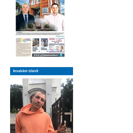
Iesakām izlasīt