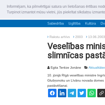
Informējam, ka pilnvērtīgai satura un lietošanas ērtības nod
Turpinot izmantot mūsu vietni, jūs piekrītat sīkdatņu izmant
Sabiedrība
Izglītība
Kultūra
Dv
Rakstu arhīvs
2003
13.06.2003
Veselības minis
slimnīcas past
Egita Terēze Jonāne
Aktualitāte
10. jūnijā Rīgā veselības ministre Ingrī
Glušņonoku un Līvānu novada domes pri
pastāvēšanai.