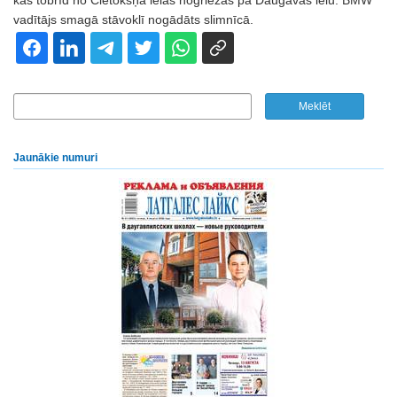
kas tobrīd no Cietokšņa ielas nogriezās pa Daugavas ielu. BMW
vadītājs smagā stāvoklī nogādāts slimnīcā.
Jaunākie numuri