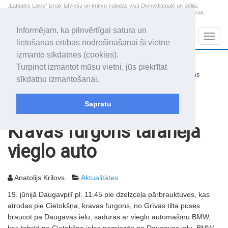
„Latgales Laiks” iznāk latviešu un krievu valodās visā Dienvidlatgalē un Sēlijā,
„Latgales Laiks” latviešu valodā aptver Daugavpils valstspilsētu, Augšdaugavas
novadu un apkārtējos novadus un pilsētas.
Informējam, ka pilnvērtīgai satura un
Sadaļas
Navig
lietošanas ērtības nodrošināšanai šī vietne
izmanto sīkdatnes (cookies).
2026. gada 8. augusts
+15.2
°C
Turpinot izmantot mūsu vietni, jūs piekrītat
Sestdiena
nedaudz mākoņains
sīkdatņu izmantošanai.
Mudīte, Vladislava, Vladislavs
Sapratu
Rakstu arhīvs
2003
20.06.2003
Kravas furgons taranēja
vieglo auto
Anatolijs Krilovs
Aktualitātes
19. jūnijā Daugavpilī pl. 11.45 pie dzelzceļa pārbrauktuves, kas
atrodas pie Cietokšņa, kravas furgons, no Grīvas tilta puses
braucot pa Daugavas ielu, sadūrās ar vieglo automašīnu BMW,