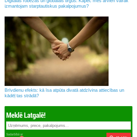
Digitālās robežas un globālais tirgus: Kāpēc mēs arvien vairāk
izmantojam starptautiskus pakalpojumus?
Brīvdienu efekts: kā īsa atpūta divatā atdzīvina attiecības un
kādēļ tas strādā?