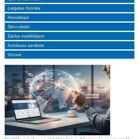
Latgales hronika
Horoskops
Sēru vēstis
Darba meklētājiem
Autobusu saraksts
Virtuve