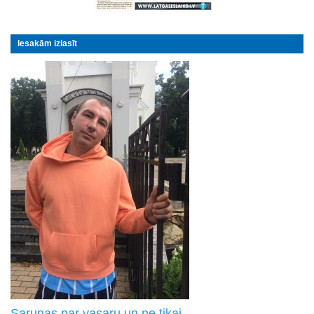
Iesakām izlasīt
Sarunas par vasaru un ne tikai