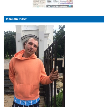
Iesakām izlasīt