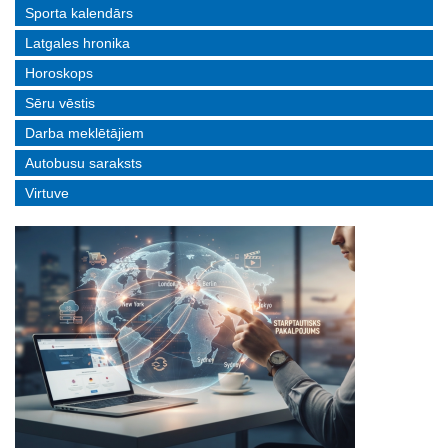
Sporta kalendārs
Latgales hronika
Horoskops
Sēru vēstis
Darba meklētājiem
Autobusu saraksts
Virtuve