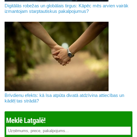
Digitālās robežas un globālais tirgus: Kāpēc mēs arvien vairāk
izmantojam starptautiskus pakalpojumus?
Brīvdienu efekts: kā īsa atpūta divatā atdzīvina attiecības un
kādēļ tas strādā?