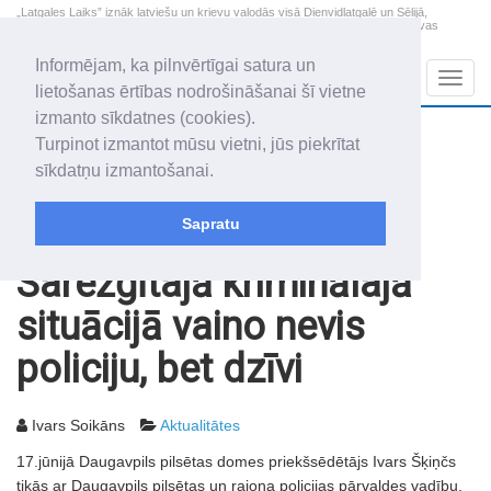
„Latgales Laiks” iznāk latviešu un krievu valodās visā Dienvidlatgalē un Sēlijā,
„Latgales Laiks” latviešu valodā aptver Daugavpils valstspilsētu, Augšdaugavas
novadu un apkārtējos novadus un pilsētas.
Informējam, ka pilnvērtīgai satura un
Sadaļas
Navig
lietošanas ērtības nodrošināšanai šī vietne
izmanto sīkdatnes (cookies).
2026. gada 8. augusts
+17.4
°C
Turpinot izmantot mūsu vietni, jūs piekrītat
Sestdiena
daļēji mākoņains
sīkdatņu izmantošanai.
Mudīte, Vladislava, Vladislavs
Sapratu
Rakstu arhīvs
2003
20.06.2003
Sarežģītajā kriminālajā
situācijā vaino nevis
policiju, bet dzīvi
Ivars Soikāns
Aktualitātes
17.jūnijā Daugavpils pilsētas domes priekšsēdētājs Ivars Šķiņčs
tikās ar Daugavpils pilsētas un rajona policijas pārvaldes vadību.