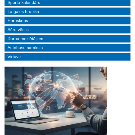
Sporta kalendārs
Latgales hronika
Horoskops
Sēru vēstis
Darba meklētājiem
Autobusu saraksts
Virtuve