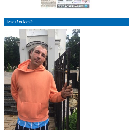
Iesakām izlasīt