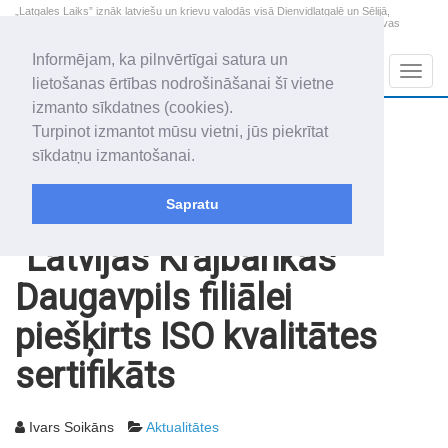
„Latgales Laiks” iznāk latviešu un krievu valodās visā Dienvidlatgalē un Sēlijā,
„Latgales Laiks” latviešu valodā aptver Daugavpils valstspilsētu, Augšdaugavas
novadu un apkārtējos novadus un pilsētas.
Informējam, ka pilnvērtīgai satura un
Sadaļas
Navig
lietošanas ērtības nodrošināšanai šī vietne
izmanto sīkdatnes (cookies).
2026. gada 7. augusts
+14.4
°C
Turpinot izmantot mūsu vietni, jūs piekrītat
Piektdiena
skaidrs laiks
sīkdatņu izmantošanai.
Alfrēds, Fredis, Madars
Sapratu
Rakstu arhīvs
2003
27.06.2003
"Latvijas Krājbankas"
Daugavpils filiālei
piešķirts ISO kvalitātes
sertifikāts
Ivars Soikāns
Aktualitātes