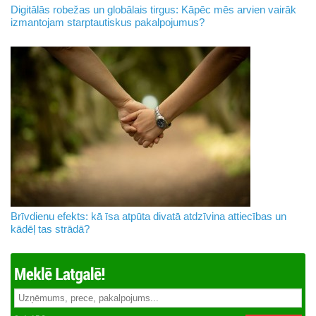
Digitālās robežas un globālais tirgus: Kāpēc mēs arvien vairāk
izmantojam starptautiskus pakalpojumus?
Brīvdienu efekts: kā īsa atpūta divatā atdzīvina attiecības un
kādēļ tas strādā?