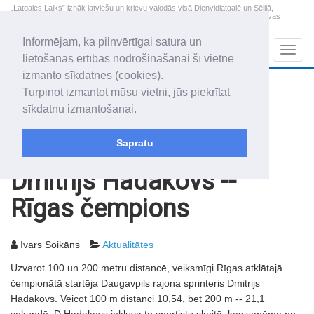
„Latgales Laiks” iznāk latviešu un krievu valodās visā Dienvidlatgalē un Sēlijā,
„Latgales Laiks” latviešu valodā aptver Daugavpils valstspilsētu, Augšdaugavas
novadu un apkārtējos novadus un pilsētas.
Informējam, ka pilnvērtīgai satura un
Sadaļas
Navig
lietošanas ērtības nodrošināšanai šī vietne
izmanto sīkdatnes (cookies).
2026. gada 8. augusts
+10.7
°C
Turpinot izmantot mūsu vietni, jūs piekrītat
Sestdiena
skaidrs laiks
sīkdatņu izmantošanai.
Mudīte, Vladislava, Vladislavs
Sapratu
Rakstu arhīvs
2003
27.06.2003
Dmitrijs Hadakovs --
Rīgas čempions
Ivars Soikāns
Aktualitātes
Uzvarot 100 un 200 metru distancē, veiksmīgi Rīgas atklātajā
čempionātā startēja Daugavpils rajona sprinteris Dmitrijs
Hadakovs. Veicot 100 m distanci 10,54, bet 200 m -- 21,1