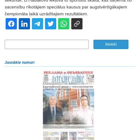
sekundē, D.Hadakovs iekļuva to sportistu skaitā, kas saņēma no
sacensību rīkotājiem speciālus kausus par augstvērtīgākajiem
čempionāta laikā uzrādītajiem rezultātiem.
Jaunākie numuri