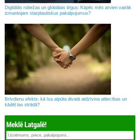
Digitālās robežas un globālais tirgus: Kāpēc mēs arvien vairāk
izmantojam starptautiskus pakalpojumus?
Brīvdienu efekts: kā īsa atpūta divatā atdzīvina attiecības un
kādēļ tas strādā?