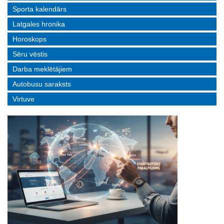
Sporta kalendārs
Latgales hronika
Horoskops
Sēru vēstis
Darba meklētājiem
Autobusu saraksts
Virtuve