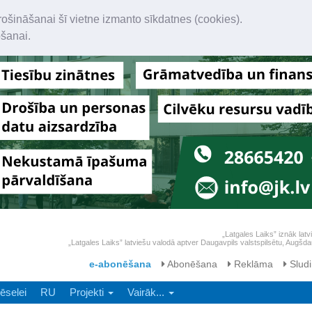
rošināšanai šī vietne izmanto sīkdatnes (cookies).
ošanai.
„Latgales Laiks” iznāk latv
„Latgales Laiks” latviešu valodā aptver Daugavpils valstspilsētu, Augš
e-abonēšana
Abonēšana
Reklāma
Sludi
ēselei
RU
Projekti
Vairāk...