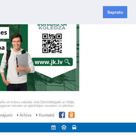
Sapratu
iešu un krievu valodās visā Dienvidlatgalē un Sēlijā,
daugavas novadu un apkārtējos novadus un pilsētas.
nājumi
Arhīvs
Kontakti