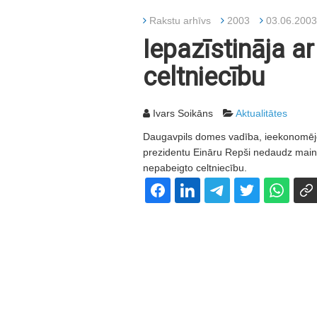
Rakstu arhīvs
2003
03.06.2003
Iepazīstināja a
celtniecību
Ivars Soikāns
Aktualitātes
Daugavpils domes vadība, ieekonomējot
prezidentu Eināru Repši nedaudz mainīt
nepabeigto celtniecību.