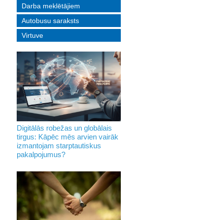
Darba meklētājiem
Autobusu saraksts
Virtuve
Digitālās robežas un globālais
tirgus: Kāpēc mēs arvien vairāk
izmantojam starptautiskus
pakalpojumus?