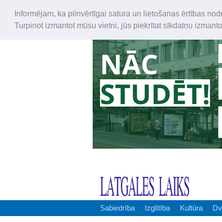
Informējam, ka pilnvērtīgai satura un lietošanas ērtības nod
Turpinot izmantot mūsu vietni, jūs piekrītat sīkdatņu izmant
Sabiedrība
Izglītība
Kultūra
Dv