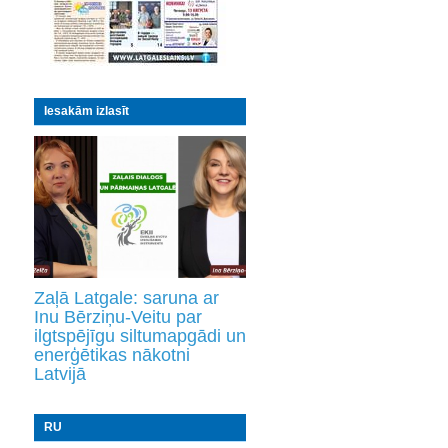
Iesakām izlasīt
Zaļā Latgale: saruna ar
Inu Bērziņu-Veitu par
ilgtspējīgu siltumapgādi un
enerģētikas nākotni
Latvijā
RU