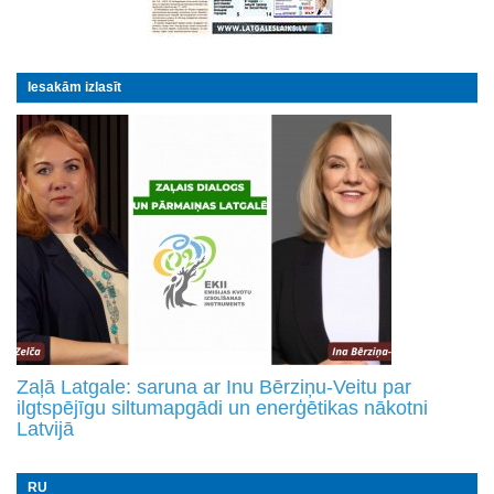
Iesakām izlasīt
Zaļā Latgale: saruna ar Inu Bērziņu-Veitu par
ilgtspējīgu siltumapgādi un enerģētikas nākotni
Latvijā
RU