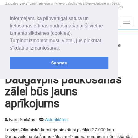
„Latgales Laiks” iznāk latviešu un krievu valodās visā Dienvidlatgalē un Sēlijā,
„Latgales Laiks” latviešu valodā aptver Daugavpils valstspilsētu, Augšdaugavas
novadu un apkārtējos novadus un pilsētas.
Informējam, ka pilnvērtīgai satura un
Sadaļas
Navig
lietošanas ērtības nodrošināšanai šī vietne
izmanto sīkdatnes (cookies).
2026. gada 7. augusts
+16.5
°C
Turpinot izmantot mūsu vietni, jūs piekrītat
Piektdiena
nedaudz mākoņains
sīkdatņu izmantošanai.
Alfrēds, Fredis, Madars
Sapratu
Rakstu arhīvs
2003
11.07.2003
Daugavpils paukošanas
zālei būs jauns
aprīkojums
Ivars Soikāns
Aktualitātes
Latvijas Olimpiskā komiteja piekritusi piešķirt 27 000 latu
Daugavpils paukošanas zāles aprīkojuma nomaiņai, pēc tikšanās