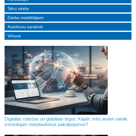
Sēru vēstis
Darba meklētājiem
Autobusu saraksts
Virtuve
Digitālās robežas un globālais tirgus: Kāpēc mēs arvien vairāk
izmantojam starptautiskus pakalpojumus?