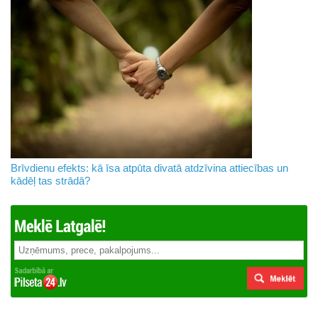
Brīvdienu efekts: kā īsa atpūta divatā atdzīvina attiecības un
kādēļ tas strādā?