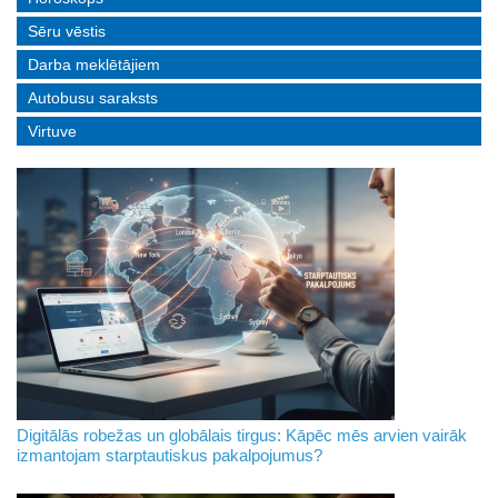
Sēru vēstis
Darba meklētājiem
Autobusu saraksts
Virtuve
Digitālās robežas un globālais tirgus: Kāpēc mēs arvien vairāk
izmantojam starptautiskus pakalpojumus?