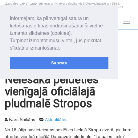
„Latgales Laiks” iznāk latviešu un krievu valodās visā Dienvidlatgalē un Sēlijā,
„Latgales Laiks” latviešu valodā aptver Daugavpils valstspilsētu, Augšdaugavas
novadu un apkārtējos novadus un pilsētas.
Informējam, ka pilnvērtīgai satura un
Sadaļas
Navig
lietošanas ērtības nodrošināšanai šī vietne
izmanto sīkdatnes (cookies).
2026. gada 7. augusts
+19.5
°C
Turpinot izmantot mūsu vietni, jūs piekrītat
Piektdiena
apmācies
sīkdatņu izmantošanai.
Alfrēds, Fredis, Madars
Sapratu
Rakstu arhīvs
2003
18.07.2003
Neiesaka peldēties
vienīgajā oficiālajā
pludmalē Stropos
Ivars Soikāns
Aktualitātes
No 16.jūlija nav ieteicams peldēties Lielajā Stropu ezerā, pie kura
atrodas vienīgā oficiālā Daugavpils pludmale, "Latgales Laiku"