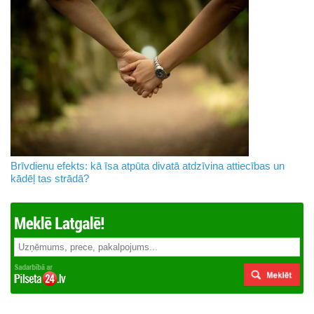
Brīvdienu efekts: kā īsa atpūta divatā atdzīvina attiecības un
kādēļ tas strādā?