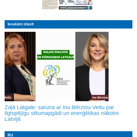
Iesakām izlasīt
Zaļā Latgale: saruna ar Inu Bērziņu-Veitu par
ilgtspējīgu siltumapgādi un enerģētikas nākotni
Latvijā
RU