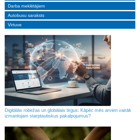
Darba meklētājiem
Autobusu saraksts
Virtuve
Digitālās robežas un globālais tirgus: Kāpēc mēs arvien vairāk
izmantojam starptautiskus pakalpojumus?