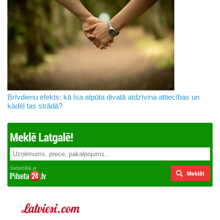
Brīvdienu efekts: kā īsa atpūta divatā atdzīvina attiecības un
kādēļ tas strādā?