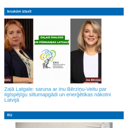
Iesakām izlasīt
Zaļā Latgale: saruna ar Inu Bērziņu-Veitu par
ilgtspējīgu siltumapgādi un enerģētikas nākotni
Latvijā
RU