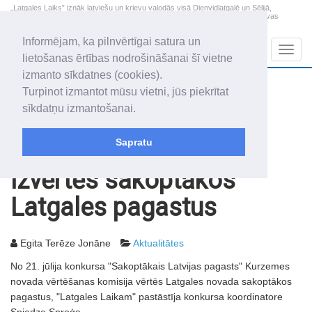
„Latgales Laiks” iznāk latviešu un krievu valodās visā Dienvidlatgalē un Sēlijā,
„Latgales Laiks” latviešu valodā aptver Daugavpils valstspilsētu, Augšdaugavas
novadu un apkārtējos novadus un pilsētas.
Informējam, ka pilnvērtīgai satura un
Sadaļas
Navig
lietošanas ērtības nodrošināšanai šī vietne
izmanto sīkdatnes (cookies).
2026. gada 7. augusts
+17.3
°C
Turpinot izmantot mūsu vietni, jūs piekrītat
Piektdiena
daļēji mākoņains
sīkdatņu izmantošanai.
Alfrēds, Fredis, Madars
Sapratu
Rakstu arhīvs
2003
18.07.2003
Izvērtēs sakoptākos
Latgales pagastus
Egita Terēze Jonāne
Aktualitātes
No 21. jūlija konkursa "Sakoptākais Latvijas pagasts" Kurzemes
novada vērtēšanas komisija vērtēs Latgales novada sakoptākos
pagastus, "Latgales Laikam" pastāstīja konkursa koordinatore