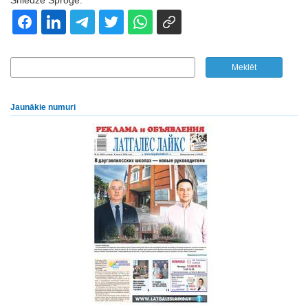
Sniedze Sproģe.
Jaunākie numuri